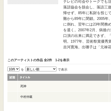
テレビの司会やトークでも活
落語協会を脱会し、落語三
帰せず、85年に私財を投じ
難から89年に閉鎖。2005
に倒れ、翌年には23年間務
を退く。2007年2月、病
口演の出来に満足できず、
明。1977年、芸術祭賞優
吉河寛海。出囃子は「元禄
このアーティストの作品 全2件 1-2を表示
を
で表示
死神
中村仲蔵