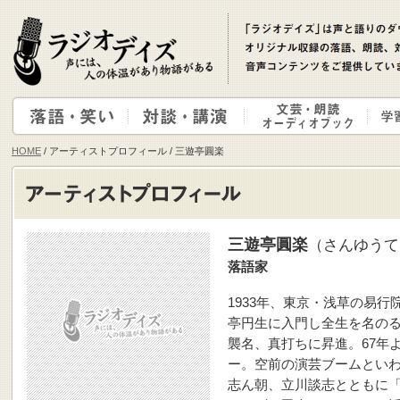
HOME
/ アーティストプロフィール / 三遊亭圓楽
三遊亭圓楽
（さんゆうて
落語家
1933年、東京・浅草の易行
亭円生に入門し全生を名のる
襲名、真打ちに昇進。67年
ー。空前の演芸ブームといわ
志ん朝、立川談志とともに