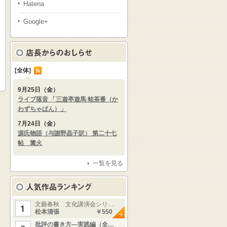
Hatena
Google+
[全体]
9月25日（金）
ライブ落音 「三遊亭遊馬 蛙茶番（か
わずちゃばん）」
7月24日（金）
源氏物語（与謝野晶子訳） 第二十七
帖 篝火
一覧を見る
文藝春秋 文化講演会シリ…
松本清張
￥550
批評の書き方—実践編（全…