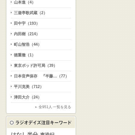
山本進（4）
三遊亭歌武蔵（2）
田中宇（193）
内田樹（214）
町山智浩（44）
徳重徹（1）
東京ポッド許可局（39）
日本音声保存 『半藤…（77）
平川克美（712）
津田大介（24）
全951人 一覧を見る
はなし半分
東浩紀