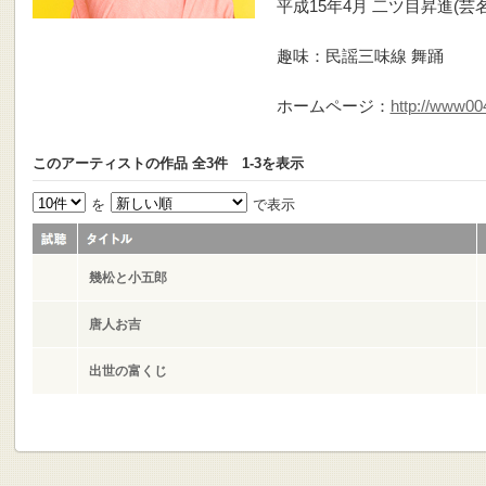
平成15年4月 二ツ目昇進(芸
趣味：民謡三味線 舞踊
ホームページ：
http://www004
このアーティストの作品 全3件 1-3を表示
を
で表示
幾松と小五郎
唐人お吉
出世の富くじ