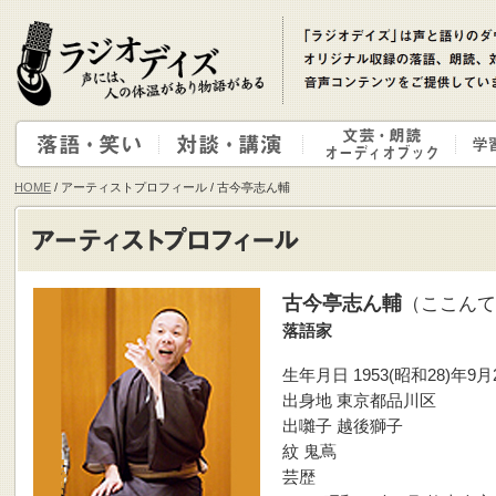
HOME
/ アーティストプロフィール / 古今亭志ん輔
古今亭志ん輔
（ここんて
落語家
生年月日 1953(昭和28)年9月
出身地 東京都品川区
出囃子 越後獅子
紋 鬼蔦
芸歴