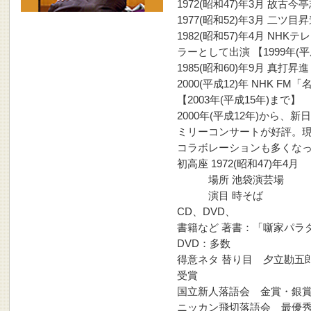
1972(昭和47)年3月 故
1977(昭和52)年3月 二
1982(昭和57)年4月 N
ラーとして出演 【1999年(平
1985(昭和60)年9月 真
2000(平成12)年 NHK 
【2003年(平成15年)まで】
2000年(平成12年)から
ミリーコンサートが好評。
コラボレーションも多くな
初高座 1972(昭和47)年4月
場所 池袋演芸場
演目 時そば
CD、DVD、
書籍など 著書：「噺家パ
DVD：多数
得意ネタ 替り目 夕立勘五
受賞
国立新人落語会 金賞・銀
ニッカン飛切落語会 最優