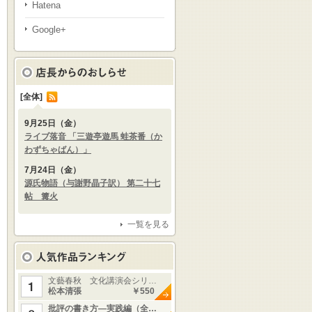
Hatena
Google+
[全体]
9月25日（金）
ライブ落音 「三遊亭遊馬 蛙茶番（か
わずちゃばん）」
7月24日（金）
源氏物語（与謝野晶子訳） 第二十七
帖 篝火
一覧を見る
文藝春秋 文化講演会シリ…
松本清張
￥550
批評の書き方—実践編（全…