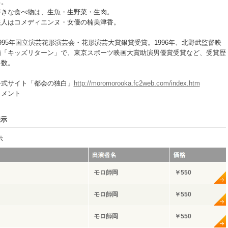
る。
好きな食べ物は、生魚・生野菜・生肉。
夫人はコメディエンヌ・女優の楠美津香。
1995年国立演芸花形演芸会・花形演芸大賞銀賞受賞。1996年、北野武監督映
画「キッズリターン」で、東京スポーツ映画大賞助演男優賞受賞など、受賞歴
多数。
公式サイト「都会の独白」
http://moromorooka.fc2web.com/index.htm
コメント
表示
示
モロ師岡
￥550
モロ師岡
￥550
モロ師岡
￥550