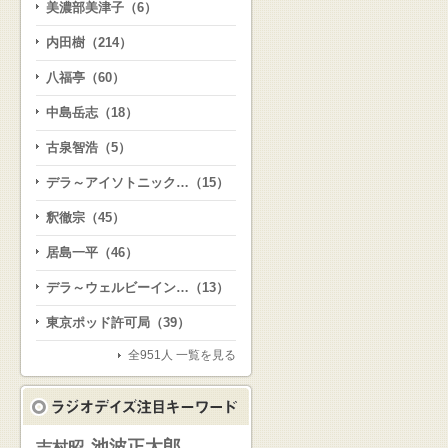
美濃部美津子（6）
内田樹（214）
八福亭（60）
中島岳志（18）
古泉智浩（5）
デラ～アイソトニック…（15）
釈徹宗（45）
居島一平（46）
デラ～ウェルビーイン…（13）
東京ポッド許可局（39）
全951人 一覧を見る
池波正太郎
吉村昭