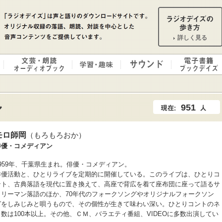
詳しく見る
951
モロ師岡
（もろもろおか）
俳優・コメディアン
1959年、千葉県生まれ。俳優・コメディアン。
俳優活動と、ひとりライブを定期的に開催している。このライブは、ひとりコ
ント、古典落語を現代に置き換えて、高座で背広を着て座布団に座って語るサ
ラリーマン落語のほか、70年代のフォークソングやオリジナルフォークソン
グをしみじみと唄うもので、その個性が生きて味わい深い。ひとりコントのネ
タ数は100本以上。その他、ＣＭ、バラエティ番組、VIDEOに多数出演してい