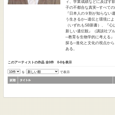
ィ、学業成績などに及ぼす
子の不都合な真実─すべての
『日本人の９割が知らない
う生きるか─遺伝と環境によ
（いずれもSB新書）、『心
新しい遺伝観』（講談社ブ
─教育を生物学的に考える』
探る─進化と文化の視点から
ある。
このアーティストの作品 全0件 0-0を表示
を
で表示