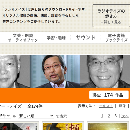
詳しく見る
174
アートデイズ
全174件
テキスト
画像
1
2
3
次へ
を
で表示