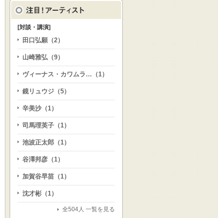
[対談・講演]
田口弘願（2）
山崎雅弘（9）
ヴィーナス・カワムラ…（1）
鏡リュウジ（5）
辛美沙（1）
司馬理英子（1）
池波正太郎（1）
谷澤邦彦（1）
加賀谷早苗（1）
沈才彬（1）
全504人 一覧を見る