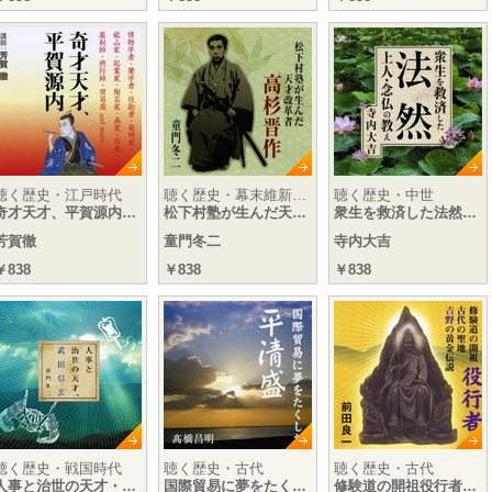
聴く歴史・江戸時代
聴く歴史・幕末維新…
聴く歴史・中世
奇才天才、平賀源内…
松下村塾が生んだ天…
衆生を救済した法然…
芳賀徹
童門冬二
寺内大吉
￥838
￥838
￥838
聴く歴史・戦国時代
聴く歴史・古代
聴く歴史・古代
人事と治世の天才・…
国際貿易に夢をたく…
修験道の開祖役行者…