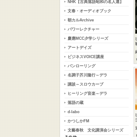
NHK【古典落語昭和の名人選】
文春・オーディオブック
朝カルArchive
パワーレクチャー
慶應MCC夕学シリーズ
アートデイズ
ビジネスVOICE講座
パンローリング
名調子芥川隆行～デラ
講談～スロウカーブ
ヒーリング音楽～デラ
落語の蔵
d-labo
かつしかFM
文藝春秋 文化講演会シリーズ