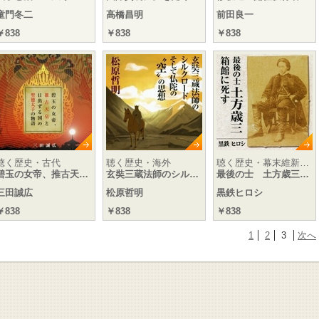
童門冬二
高橋昌明
前田良一
￥838
￥838
￥838
聴く歴史・古代
聴く歴史・海外
聴く歴史・幕末維新…
碧玉の女帝、推古天…
玄奘三蔵法師のシル…
最後の士 土方歳三…
三田誠広
松原哲明
黒鉄ヒロシ
￥838
￥838
￥838
1
2
3
次へ