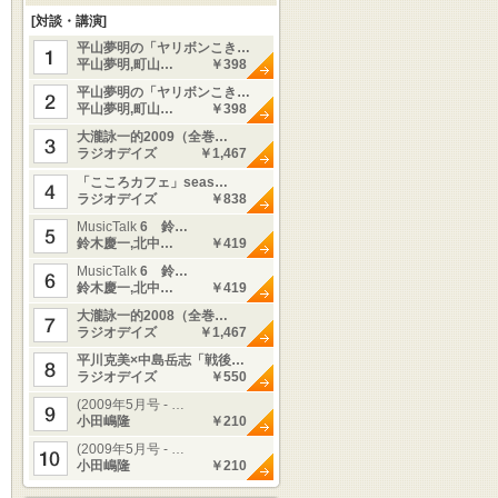
[対談・講演]
平山夢明の「ヤリボンこき…
平山夢明,町山…
￥398
平山夢明の「ヤリボンこき…
平山夢明,町山…
￥398
大瀧詠一的2009（全巻…
ラジオデイズ
￥1,467
「こころカフェ」seas…
ラジオデイズ
￥838
MusicTalk
6 鈴…
鈴木慶一,北中…
￥419
MusicTalk
6 鈴…
鈴木慶一,北中…
￥419
大瀧詠一的2008（全巻…
ラジオデイズ
￥1,467
平川克美×中島岳志「戦後…
ラジオデイズ
￥550
(2009年5月号 - …
小田嶋隆
￥210
(2009年5月号 - …
小田嶋隆
￥210