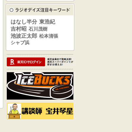
はなし半分
東浩紀
吉村昭
石川茂樹
池波正太郎
松本清張
シャブ浜