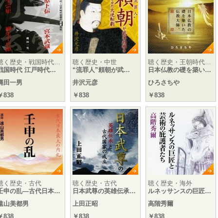
聴く歴史・戦国時代…
聴く歴史・中世
聴く歴史・王朝時代…
戦国時代 江戸時代…
“流罪人”頼朝が武…
日本仏教の礎を築い…
縄田一男
井沢元彦
ひろさちや
￥838
￥838
￥838
聴く歴史・古代
聴く歴史・古代
聴く歴史・海外
壬申の乱―古代日本…
日本武尊の英雄伝承…
ルネッサンスの巨匠…
遠山美都男
上田正昭
高階秀爾
￥838
￥838
￥838