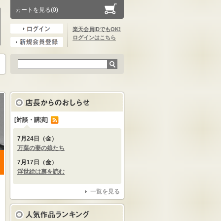
カートを見る(0)
楽天会員IDでもOK!
ログインはこちら
[対談・講演]
7月24日（金）
万葉の妻の娘たち
7月17日（金）
浮世絵は裏を読む
一覧を見る