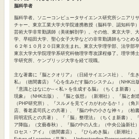
脳科学者
脳科学者。ソニーコンピュータサイエンス研究所シニアリ
チャー、東京工業大学大学院連携教授（脳科学、認知科学
芸術大学非常勤講師（美術解剖学）。その他、東京大学、
学、早稲田大学、聖心女子大学などの非常勤講師もつとめ
６２年１０月２０日東京生まれ。東京大学理学部、法学部
東京大学大学院理学系研究科物理学専攻課程修了。理学博
学研究所、ケンブリッジ大学を経て現職。
主な著書に『脳とクオリア』（日経サイエンス社）、『生
私』（徳間書店）『心を生みだす脳のシステム』（NHK出
『意識とはなにか--＜私＞を生成する脳』（ちくま新書）、
現象』（NHK出版）、『脳と仮想』（新潮社）、『脳と創
（PHP研究所）、『スルメを見てイカがわかるか！』（角
店、養老孟司氏との共著）、『脳の中の小さな神々』（柏
田明宏氏との共著）、『「脳」整理法』（ちくま新書）、
ア降臨』（文藝春秋）、『脳の中の人生』（中央公論新社
ロセス・アイ』（徳間書店）、『ひらめき脳』（新潮社）、T