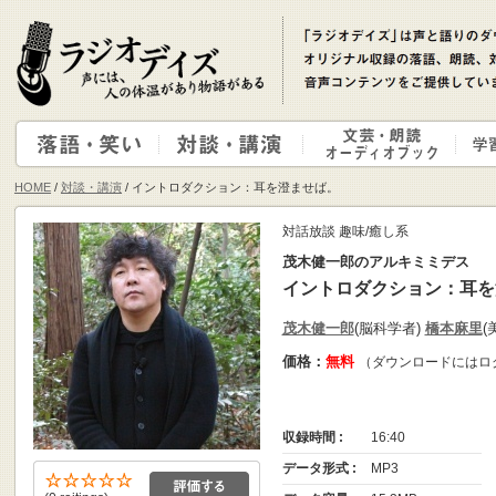
HOME
/
対談・講演
/ イントロダクション：耳を澄ませば。
対話放談 趣味/癒し系
茂木健一郎のアルキミミデス
イントロダクション：耳を
茂木健一郎
(脳科学者)
橋本麻里
(
価格：
無料
（ダウンロードにはロ
収録時間 :
16:40
データ形式 :
MP3