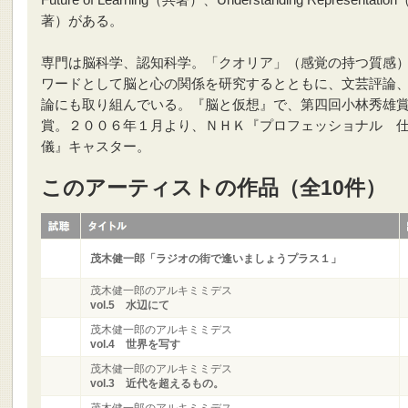
Future of Learning（共著）、Understanding Representatio
著）がある。
専門は脳科学、認知科学。「クオリア」（感覚の持つ質感
ワードとして脳と心の関係を研究するとともに、文芸評論
論にも取り組んでいる。『脳と仮想』で、第四回小林秀雄
賞。２００６年１月より、ＮＨＫ『プロフェッショナル 
儀』キャスター。
このアーティストの作品（全10件）
茂木健一郎「ラジオの街で逢いましょうプラス１」
茂木健一郎のアルキミミデス
vol.5 水辺にて
茂木健一郎のアルキミミデス
vol.4 世界を写す
茂木健一郎のアルキミミデス
vol.3 近代を超えるもの。