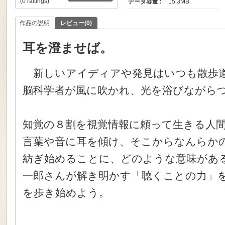
(0 raitings)
データ容量 :
15.3MB
作品の説明
レビュー(0)
耳を澄ませば。
新しいアイディアや発見はいつも散歩
脳科学者が風に吹かれ、光を浴びながら
知覚の８割を視覚情報に頼って生きる人
言葉や音に耳を傾け、そこからなんらか
紡ぎ始めることに、どのような意味があ
一郎さんが解き明かす「聴くことの力」
を歩き始めよう。