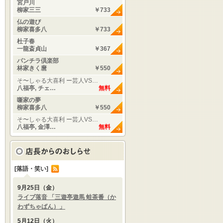
宮戸川
柳家三三
￥733
仏の遊び
柳家喜多八
￥733
杜子春
一龍斎貞山
￥367
パンチラ倶楽部
林家きく麿
￥550
そ〜しゃる大喜利 ー芸人VS…
八福亭, チェ…
無料
噺家の夢
柳家喜多八
￥550
そ〜しゃる大喜利 ー芸人VS…
八福亭, 金澤…
無料
[落語・笑い]
9月25日（金）
ライブ落音 「三遊亭遊馬 蛙茶番（か
わずちゃばん）」
5月12日（火）