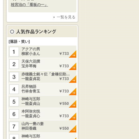
桂宮治の「看板の一」
一覧を見る
[落語・笑い]
アクアの男
柳家小ゑん
￥733
天保六花撰
宝井琴梅
￥733
赤穂義士銘々伝「倉橋伝助…
一龍斎貞花
￥733
呂昇物語
竹林舎青玉
￥733
神崎与五郎
一龍斎貞山
￥550
本阿弥光悦
一龍斎貞心
￥733
山内一豊の妻
神田香織
￥550
神崎与五郎