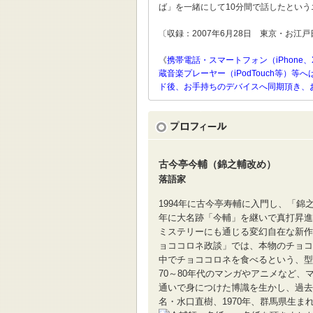
ば」を一緒にして10分間で話したとい
〔収録：2007年6月28日 東京・お江
《
携帯電話・スマートフォン（iPhone、
蔵音楽プレーヤー（iPodTouch等
ド後、お手持ちのデバイスへ同期頂き、
古今亭今輔（錦之輔改め）
落語家
1994年に古今亭寿輔に入門し、「錦
年に大名跡「今輔」を継いで真打昇進
ミステリーにも通じる変幻自在な新作
ョココロネ政談」では、本物のチョコ
中でチョココロネを食べるという、型
70～80年代のマンガやアニメなど
通いで身につけた博識を生かし、過去
名・水口直樹、1970年、群馬県生ま