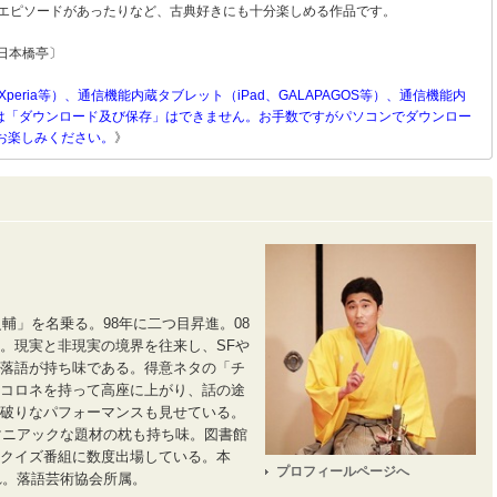
うエピソードがあったりなど、古典好きにも十分楽しめる作品です。
戸日本橋亭〕
Xperia等）、通信機能内蔵タブレット（iPad、GALAPAGOS等）、通信機能内
）等へは「ダウンロード及び保存」はできません。お手数ですがパソコンでダウンロー
お楽しみください。
》
之輔」を名乗る。98年に二つ目昇進。08
。現実と非現実の境界を往来し、SFや
落語が持ち味である。得意ネタの「チ
コロネを持って高座に上がり、話の途
破りなパフォーマンスも見せている。
、マニアックな題材の枕も持ち味。図書館
クイズ番組に数度出場している。本
プロフィールページへ
れ。落語芸術協会所属。