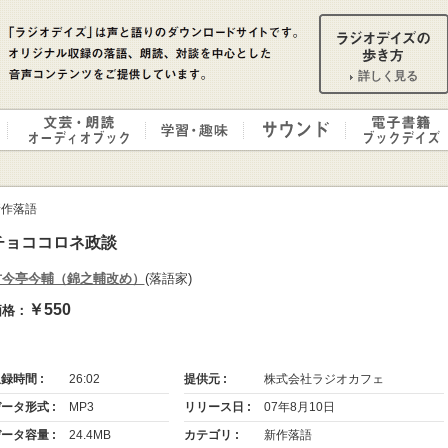
詳しく見る
新作落語
チョココロネ政談
古今亭今輔（錦之輔改め）
(落語家)
￥550
価格：
録時間 :
26:02
提供元 :
株式会社ラジオカフェ
ータ形式 :
MP3
リリース日 :
07年8月10日
ータ容量 :
24.4MB
カテゴリ :
新作落語