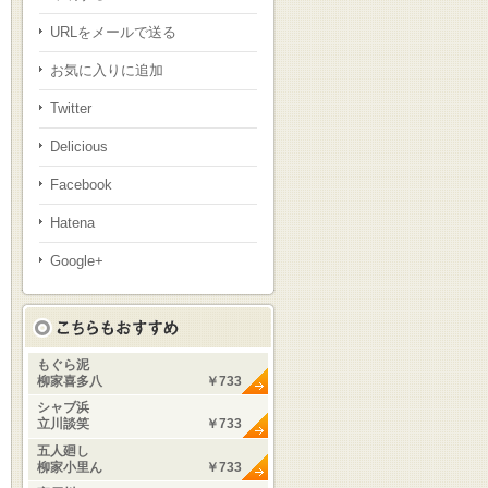
URLをメールで送る
お気に入りに追加
Twitter
Delicious
Facebook
Hatena
Google+
もぐら泥
柳家喜多八
￥733
シャブ浜
立川談笑
￥733
五人廻し
柳家小里ん
￥733