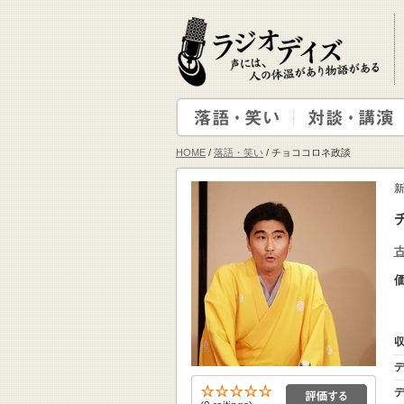
HOME
/
落語・笑い
/ チョココロネ政談
収
デ
デ