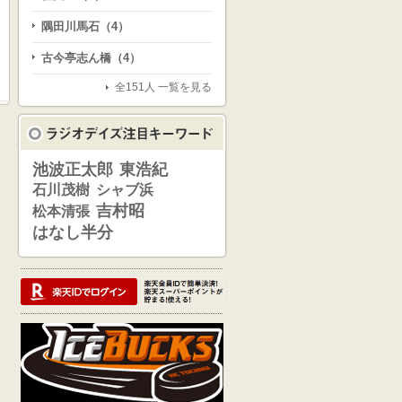
隅田川馬石（4）
古今亭志ん橋（4）
全151人 一覧を見る
池波正太郎
東浩紀
石川茂樹
シャブ浜
吉村昭
松本清張
はなし半分