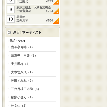
田辺南北
￥733
安政三組盃 大蔵お染出会…
一龍斎貞花
￥733
黒田節
宝井馬琴
￥550
[落語・笑い]
古今亭寿輔（4）
三遊亭小円楽（2）
宝井琴梅（4）
大本営八俵（1）
神田すみれ（5）
三代目桂三木助（3）
柳家小せん（4）
桂文生（1）