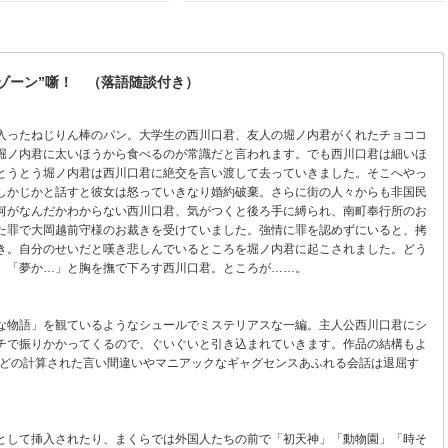
ゾーン”噺！ （落語随談付き）
入ったねじりん棒のパン。大学生の西川口君、友人の堀ノ内君がくれたチョココ
堀ノ内君に太いほうから食べるのが常識だと言われます。でも西川口君は細いほ
とうとう堀ノ内君は西川口君に絶交を言い渡して去っていきました。そこへやっ
しかじかと話すと彼女は怒っていきなり婚約破棄。さらに街の人々からも非国民
何がなんだかわからない西川口君、気がつくと後ろ手に縛られ、南町奉行所のお
た罪で大岡越前守様のお裁きを受けていました。強情に罪を認めずにいると、拷
き。自分のせいだと嘆き悲しんでいるところを堀ノ内君に起こされました。どう
。「夢か…」と胸を撫で下ろす西川口君。ところが……。
な物語」を観ているようなシュールでミステリアスな一編。主人公西川口君にシ
チで振りかかってくるので、ぐいぐいと引き込まれていきます。作品の結構もよ
”などの計算された言い間違いやマニアックなギャグセンスあふれる会話は退屈す
として挿入されたり、まくらでは外国人たちの前で「初天神」「動物園」「時そ