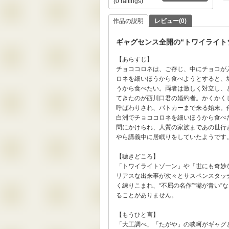
(0 raitings)
作品の説明
レビュー(0)
ギャグセンス全開の“トワイライト
【あらすじ】
チョココロネは、ご存じ、中にチョコが
ロネを細いほうから食べようとすると、
うから食べたい。両者は激しく対立し、
てきたのが西川口君の婚約者。かくかく
呼ばわりされ、パトカーまで来る始末。
白洲でチョココロネを細いほうから食べ
問にかけられ、人質の家族まであの世行
やら講義中に居眠りをしていたようです
【聴きどころ】
「トワイライトゾーン」や「世にも奇妙
リアスな出来事が次々とサスペンスタッ
く練りこまれ、“不屈の名作”“嘴が青い
ることがありません。
【もうひと言】
「大工調べ」「たがや」の啖呵がギャグ