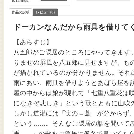
(0 raitings)
作品の説明
レビュー(0)
ドーカンなんだから雨具を借りて
【あらすじ】
八五郎がご隠居のところにやってきます
りまぜの屏風を八五郎に見せますが、も
が描かれているのか分かりません。それ
雨にあい、雨具を借りようとあばら屋を
屋の中からは娘が現れて「七重八重花は
になきぞ悲しき」という歌とともに山吹
しかし道灌には「実の＝蓑」が分からず
という……。そんなご隠居の話を聞いて
重……」の歌をご隠居に仮名で書いても