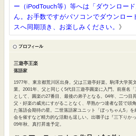
ー（iPodTouch等）等へは「ダウンロ
ん。お手数ですがパソコンでダウンロー
スへ同期頂き、お楽しみください。
》
三遊亭王楽
落語家
1977年、東京都荒川区出身。父は三遊亭好楽。駒澤大学英
業。2001年、父と同じく5代目三遊亭圓楽に入門。前座名「
として、圓楽の27番目、最後の弟子となる。04年、二つ目
父・好楽の威光にすがることなく、早熟かつ達者な芸で頭
た落語会期待の星。二世落語家ユニット「ぼっちゃん5」を
会を催すなど精力的な活動も逞しい。出囃子は『三下りか
09年秋、真打昇進予定。