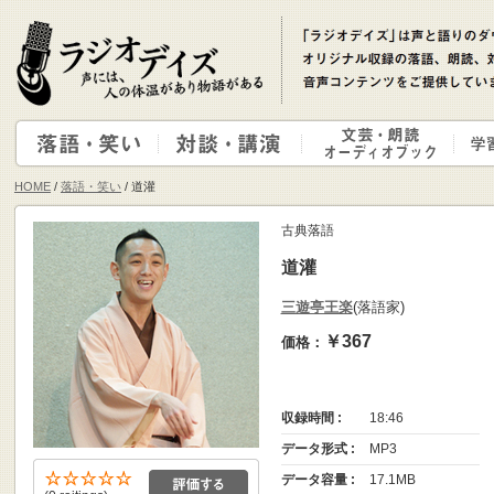
HOME
/
落語・笑い
/ 道灌
古典落語
道灌
三遊亭王楽
(落語家)
￥367
価格：
収録時間 :
18:46
データ形式 :
MP3
データ容量 :
17.1MB