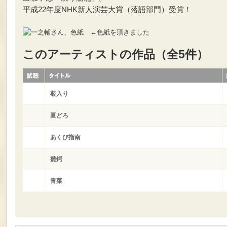
平成22年度NHK新人演芸大賞（落語部門）受賞！
←色紙を頂きました
このアーティストの作品（全5件）
薮入り
夏どろ
あくび指南
雛鍔
青菜