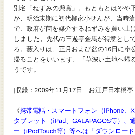
別名「ねずみの懸賞」。もともとはやや
が、明治末期に初代柳家小せんが、当時
で、政府が菌を媒介するねずみを買い上
しました。先代の三遊亭金馬が得意とし
ろ。藪入りは、正月および盆の16日に奉
帰ることをいいます。「草深い土地へ帰
うです。
[収録：2009年11月17日 お江戸日本橋
《
携帯電話・スマートフォン（iPhone、X
タブレット（iPad、GALAPAGOS等）
ー（iPodTouch等）等へは「ダウンロ