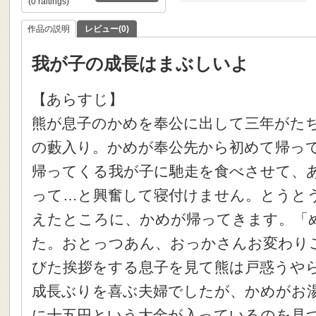
(0 raitings)
作品の説明
レビュー(0)
我が子の成長はまぶしいよ
【あらすじ】
熊が息子のかめを奉公に出して三年がたち
の藪入り。かめが奉公先から初めて帰っ
帰ってくる我が子に馳走を食べさせて、
って…と興奮して寝付けません。とうと
えたところに、かめが帰ってきます。「
た。おとっつあん、おっかさんお変わり
びた挨拶をする息子を見て熊は戸惑うや
成長ぶりを喜ぶ夫婦でしたが、かめがお
に十五円という大金が入っているのを見