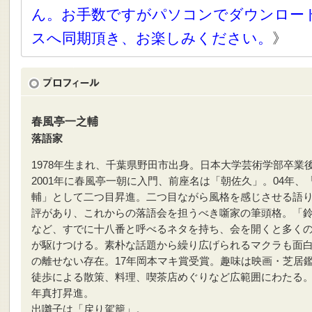
ん。お手数ですがパソコンでダウンロー
スへ同期頂き、お楽しみください。
》
春風亭一之輔
落語家
1978年生まれ、千葉県野田市出身。日本大学芸術学部卒業
2001年に春風亭一朝に入門、前座名は「朝佐久」。04年、
輔」として二つ目昇進。二つ目ながら風格を感じさせる語
評があり、これからの落語会を担うべき噺家の筆頭格。「
など、すでに十八番と呼べるネタを持ち、会を開くと多く
が駆けつける。素朴な話題から繰り広げられるマクラも面
の離せない存在。17年岡本マキ賞受賞。趣味は映画・芝居
徒歩による散策、料理、喫茶店めぐりなど広範囲にわたる。2
年真打昇進。
出囃子は「戻り駕籠」。