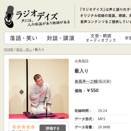
HOME
/
落語・笑い
/ 薮入り
古典落語
薮入り
春風亭一之輔
(落語家)
￥550
価格：
収録時間 :
29:24
データ形式 :
MP3
データ容量 :
26.9MB