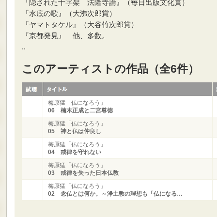
『隠された十字架 法隆寺論』（毎日出版文化賞）
『水底の歌』（大沸次郎賞）
『ヤマトタケル』（大谷竹次郎賞）
『京都発見』 他、多数。
..
このアーティストの作品（全6件）
梅原猛「仏になろう」
06 楠木正成と二宮尊徳
梅原猛「仏になろう」
05 神と仏は仲良し
梅原猛「仏になろう」
04 戒律を守れない
梅原猛「仏になろう」
03 戒律を失った日本仏教
梅原猛「仏になろう」
02 念仏とは何か。～浄土教の理想も「仏になる…