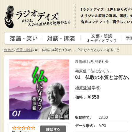
HOME
/
学習・趣味
/ 01 仏教の本質とは何か。～仏になろうとして生きること
趣味/癒し系 歴史社会
梅原猛「仏になろう」
01 仏教の本質とは何か
梅原猛
(哲学者)
￥550
価格：
収録時間 :
23:50
データ形式 :
MP3