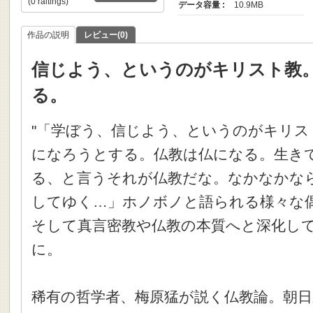
(0 raitings)
データ容量 :
10.9MB
作品の説明
レビュー(0)
信じよう、というのがキリスト教
る。
"「学ぼう、信じよう、というのがキリス
になろうとする。仏教は仏になる。生き
る、と言うそれが仏教だな。なかなかな
してゆく…」ホノボノと語られる様々な
そして真言密教や仏教の本質へと深化し
に。
稀有の哲学者、梅原猛が説く仏教論。朝日