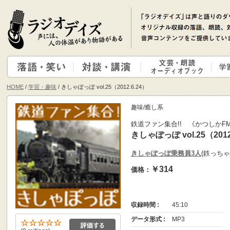
HOME
/
学習・趣味
/ きしゃぽっぽ vol.25（2012.6.24）
趣味/癒し系
鉄道ファン集合!! 《かつしかF
きしゃぽっぽ vol.25（2012
きしゃぽっぽ乗務員3人
(鉄っちゃ
￥314
価格：
収録時間 :
45:10
データ形式 :
MP3