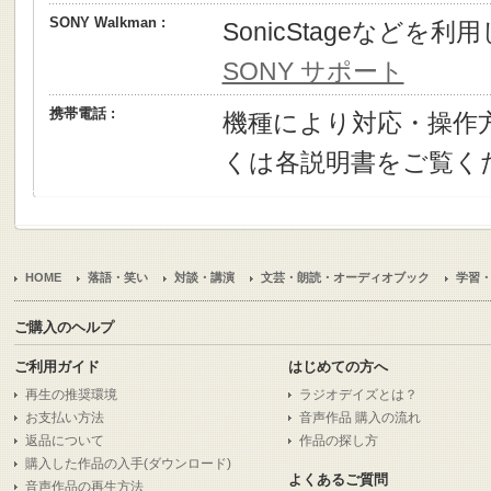
SONY Walkman :
SonicStageなどを
SONY サポート
携帯電話 :
機種により対応・操作
くは各説明書をご覧く
HOME
落語・笑い
対談・講演
文芸・朗読・オーディオブック
学習
ご購入のヘルプ
ご利用ガイド
はじめての方へ
再生の推奨環境
ラジオデイズとは？
お支払い方法
音声作品 購入の流れ
返品について
作品の探し方
購入した作品の入手(ダウンロード)
よくあるご質問
音声作品の再生方法