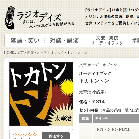
HOME
/
文芸・朗読 / オーディオブック
/ トカトントン
文芸 オーディオブック
オーディオブック
トカトントン
太宰治
(小説家)
￥314
価格：
（単品の詳細・購入は
トカトントン Part.1