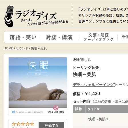
HOME
/
サウンド
/ 快眠～美肌
趣味/癒し系
ヒーリング音楽
快眠～美肌
デラ～ウェルビーイング
(ヒーリ
￥1,430
価格：
（単品の詳細・購入は
快眠～美肌 1