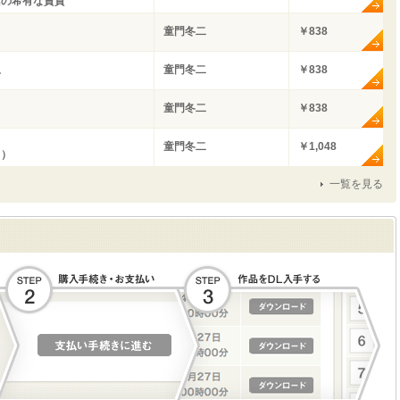
陰の希有な資質
童門冬二
￥838
童門冬二
￥838
石
童門冬二
￥838
童門冬二
￥1,048
ト）
一覧を見る