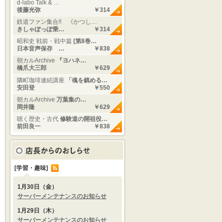
d-labo Talk & …
後藤光弥
￥314
鉄道ファン集合!! 《かつし…
きしゃぽっぽ乗…
￥314
昭和史 戦前・戦中篇
[第8巻…
日本音声保存 …
￥838
朝カルArchive
『ヨハネ…
橋爪大三郎
￥629
隣町珈琲連続講座
「魂を鎮める…
安田登
￥550
朝カルArchive
万葉集の…
岡井隆
￥629
聴く歴史・古代
修験道の開祖役…
前田良一
￥838
[学習・趣味]
1月30日（金）
サーバーメンテナンスのお知らせ
1月29日（木）
サーバーメンテナンスのお知らせ