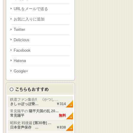
URLをメールで送る
お気に入りに追加
Twitter
Delicious
Facebook
Hatena
Google+
鉄道ファン集合!! 《かつし…
きしゃぽっぽ乗…
￥314
常見陽平の
陽平天国の乱 20…
常見陽平
無料
昭和史 戦後篇
[第30巻] …
日本音声保存 …
￥838