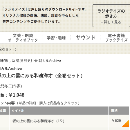
詳しく見る
全巻セット）
味/癒し系 講演 歴史社会 朝カルArchive
カルArchive
坂の上の雲にみる和魂洋才（全巻セット）
童門冬二
(作家)
￥1,048
価格：
（単品の詳細・購入は商品名をクリック）
￥629
坂の上の雲にみる和魂洋才（1/2）