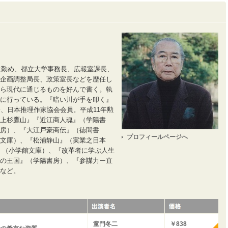
庁に勤め、都立大学事務長、広報室課長、
企画調整局長、政策室長などを歴任し
ら現代に通じるものを好んで書く。執
に行っている。『暗い川が手を叩く』
会、日本推理作家協会会員。平成11年勲
上杉鷹山』『近江商人魂』（学陽書
房）、『大江戸豪商伝』（徳間書
プロフィールページへ
文庫）、『松浦静山』（実業之日本
』（小学館文庫）、『改革者に学ぶ人生
の王国』（学陽書房）、『参謀力ー直
など。
童門冬二
￥838