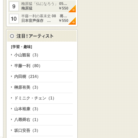
梅原猛「仏になろう」
05…
梅原猛
￥550
半藤一利の幕末史
08 将…
日本音声保存 …
￥550
[学習・趣味]
小山観翁（3）
半藤一利（80）
内田樹（214）
榊原有美（3）
ドミニク・チェン（1）
山本裕康（3）
八尋舜右（1）
坂口安吾（3）