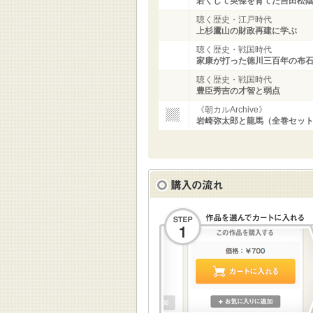
若くして英傑を育てた吉田松
聴く歴史・江戸時代
上杉鷹山の財政再建に学ぶ
聴く歴史・戦国時代
家康が打った徳川三百年の布
聴く歴史・戦国時代
豊臣秀吉の才智と弱点
《朝カルArchive》
岩崎弥太郎と龍馬（全巻セッ