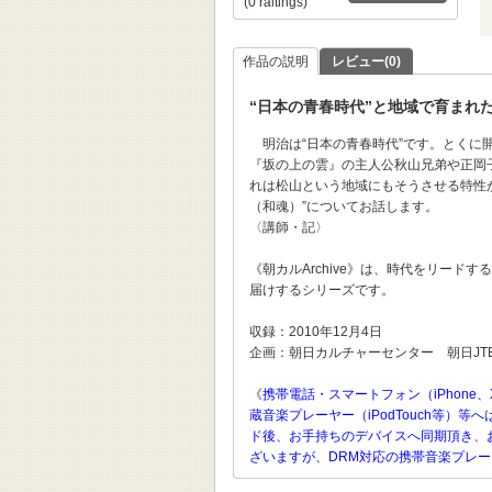
(0 raitings)
作品の説明
レビュー(0)
“日本の青春時代”と地域で育まれ
明治は“日本の青春時代”です。とくに開
『坂の上の雲』の主人公秋山兄弟や正岡
れは松山という地域にもそうさせる特性が
（和魂）”についてお話します。
〈講師・記〉
《朝カルArchive》は、時代をリー
届けするシリーズです。
収録：2010年12月4日
企画：朝日カルチャーセンター 朝日JT
《
携帯電話・スマートフォン（iPhone、
蔵音楽プレーヤー（iPodTouch等
ド後、お手持ちのデバイスへ同期頂き、
ざいますが、DRM対応の携帯音楽プレ