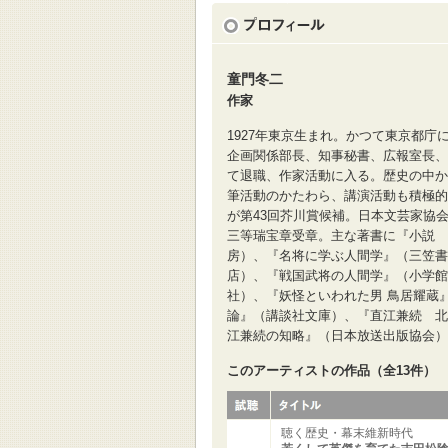
童門冬二
作家
1927年東京生まれ。かつて東京都
企画関係部長、知事秘書、広報室長、
て退職、作家活動に入る。歴史の中か
筆活動のかたわら、講演活動も積極的
が第43回芥川賞候補。日本文芸家協
三等瑞宝章受章。主な著書に『小説 
房）、『名将に学ぶ人間学』（三笠書
店）、『戦国武将の人間学』（小学館
社）、『妖怪といわれた男 鳥居耀蔵
論』（講談社文庫）、『直江兼続 北
江兼続の知略』（日本放送出版協会）
このアーティストの作品（全13件）
聴く歴史・幕末維新時代