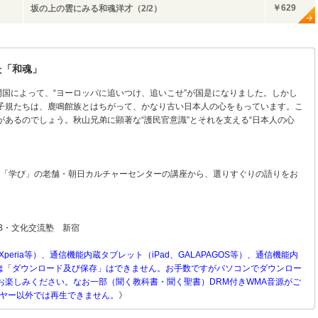
￥629
坂の上の雲にみる和魂洋才（2/2）
た「和魂」
国によって、“ヨーロッパに追いつけ、追いこせ”が国是になりました。しかし
子規たちは、鹿鳴館族とはちがって、かなり古い日本人の心をもっています。こ
あるのでしょう。秋山兄弟に顕著な“護民官意識”とそれを支える“日本人の心
ドする「学び」の老舗・朝日カルチャーセンターの講座から、選りすぐりの語りをお
B・文化交流塾 新宿
Xperia等）、通信機能内蔵タブレット（iPad、GALAPAGOS等）、通信機能内
）等へは「ダウンロード及び保存」はできません。お手数ですがパソコンでダウンロー
お楽しみください。なお一部（聞く教科書・聞く聖書）DRM付きWMA音源がご
ーヤー以外では再生できません。
》