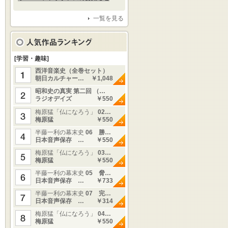
一覧を見る
[学習・趣味]
西洋音楽史（全巻セット）
朝日カルチャー…
￥1,048
昭和史の真実 第二回 （…
ラジオデイズ
￥550
梅原猛「仏になろう」
02…
梅原猛
￥550
半藤一利の幕末史
06 勝…
日本音声保存 …
￥550
梅原猛「仏になろう」
03…
梅原猛
￥550
半藤一利の幕末史
05 脅…
日本音声保存 …
￥733
半藤一利の幕末史
07 完…
日本音声保存 …
￥314
梅原猛「仏になろう」
04…
梅原猛
￥550