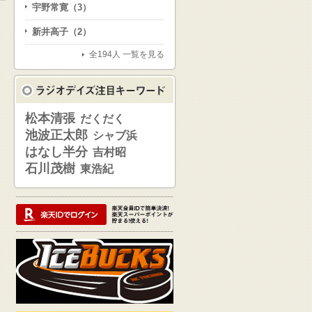
宇野常寛（3）
新井高子（2）
全194人 一覧を見る
松本清張
だくだく
池波正太郎
シャブ浜
はなし半分
吉村昭
石川茂樹
東浩紀