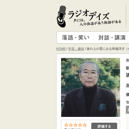
HOME
/
学習・趣味
/ 坂の上の雲にみる和魂洋才（
趣
朝