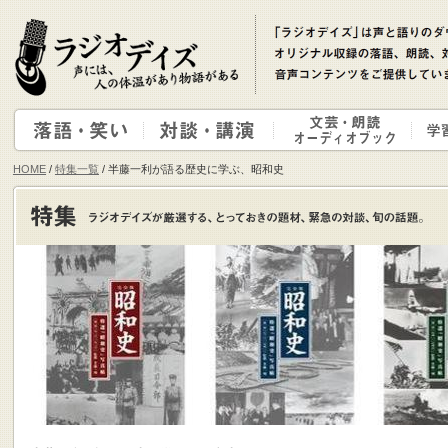
HOME
/
特集一覧
/ 半藤一利が語る歴史に学ぶ、昭和史