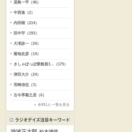
居島一平（46）
中西進（2）
内田樹（214）
田中宇（193）
大滝詠一（24）
菊地史彦（14）
きしゃぽっぽ乗務員3…（175）
津田大介（24）
宮崎信也（3）
古今亭菊之丞（6）
全951人 一覧を見る
池波正太郎
松本清張