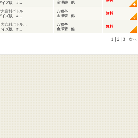
無料
金澤碧
他
デイズ版 #…
者大喜利バトル…
八福亭
無料
金澤碧
他
デイズ版 #…
者大喜利バトル…
八福亭
無料
金澤碧
他
デイズ版 #…
1
2
3
次へ