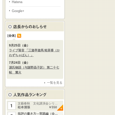
Hatena
Google+
[全体]
9月25日（金）
ライブ落音 「三遊亭遊馬 蛙茶番（か
わずちゃばん）」
7月24日（金）
源氏物語（与謝野晶子訳） 第二十七
帖 篝火
一覧を見る
文藝春秋 文化講演会シリ…
松本清張
￥550
批評の書き方—実践編（全…