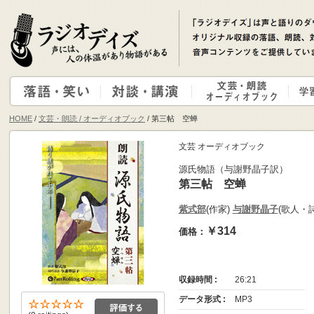
HOME
/
文芸・朗読 / オーディオブック
/ 第三帖 空蝉
文芸 オーディオブック
源氏物語（与謝野晶子訳）
第三帖 空蝉
紫式部
(作家)
与謝野晶子
(歌人・
￥314
価格：
収録時間 :
26:21
データ形式 :
MP3