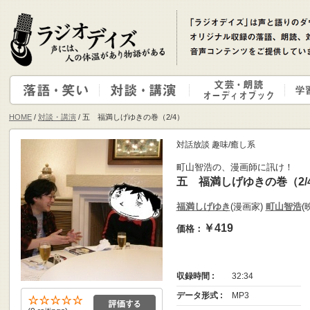
HOME
/
対談・講演
/ 五 福満しげゆきの巻（2/4）
対話放談 趣味/癒し系
町山智浩の、漫画師に訊け！
五 福満しげゆきの巻（2/
福満しげゆき
(漫画家)
町山智浩
(
￥419
価格：
収録時間 :
32:34
データ形式 :
MP3