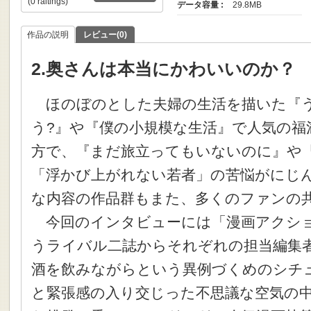
(0 raitings)
データ容量 :
29.8MB
作品の説明
レビュー(0)
2.奥さんは本当にかわいいのか？
ほのぼのとした夫婦の生活を描いた『
う?』や『僕の小規模な生活』で人気の福
方で、『まだ旅立ってもいないのに』や
「浮かび上がれない若者」の苦悩がにじ
な内容の作品群もまた、多くのファンの
今回のインタビューには「漫画アクショ
うライバル二誌からそれぞれの担当編集
酒を飲みながらという異例づくめのシチ
と緊張感の入り交じった不思議な空気の