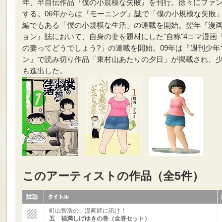
年、半自伝作品『僕の小規模な失敗』を刊行。徐々にファ
する。06年からは『モーニング』誌で「僕の小規模な失敗
編でもある「僕の小規模な生活」の連載を開始。翌年『漫
ョン』誌において、自身の妻を題材にした"自称"4コマ漫画
の妻ってどうでしょう?」の連載を開始。09年は『週刊少年
ン』で読み切り作品「東村山あたりの夕日」が掲載され、
も進出した。
このアーティストの作品（全5件）
町山智浩の、漫画師に訊け！
五 福満しげゆきの巻（全巻セット）