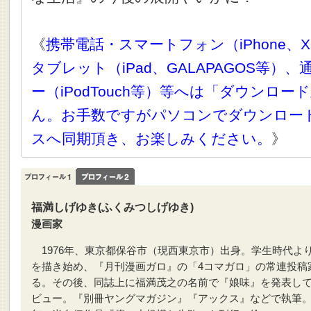
《
携帯電話・スマートフォン（iPhone、X
タブレット（iPad、GALAPAGOS等）
ー（iPodTouch等）等へは「ダウンロ
ん。お手数ですがパソコンでダウンロー
スへ同期頂き、お楽しみください。
》
福満しげゆき(ふくみつしげゆき)
漫画家
1976年、東京都保谷市（現西東京市）出身。学生時代よ
を描き始め、『月刊漫画ガロ』の「4コマガロ」の常連投稿
る。その後、同誌上に福満茂之の名前で『娘味』を発表し
ビュー。『別冊ヤングマガジン』『アックス』などで執筆。