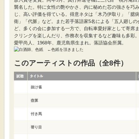
彦六賞を受賞。同年9月、真打昇進を機に三代目「桃月庵白
襲名した。特に女性の艶やかさ、内に秘めた芯の強さを巧
じ、高い評価を得ている。得意ネタは「木乃伊取り」「臆
衛」「代脈」など。また若手落語家5名による「五人廻しの
ど、多くの会に参加する一方で、自転車愛好家として寄席
クリングを楽しんだり、作務衣を収集するなど趣味も多彩
愛甲尚人、1968年、鹿児島県生まれ。落語協会所属。
←色紙を頂きました
このアーティストの作品（全8件）
抜け雀
壺算
付き馬
替り目