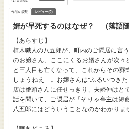
(1 raitings)
作品の説明
レビュー(0)
婿が早死するのはなぜ？ （落語
【あらすじ】
植木職人の八五郎が、町内のご隠居に言
のお嬢さん、ここにくるお婿さんが次々
と三人目も亡くなって、これからその葬
しょうねえ」。お嬢さんは“ふるいつきた
店は番頭さんに任せっきり、夫婦仲はと
話を聞いて、ご隠居が「そりゃ亭主は短
八五郎にはどういうことなのかわかりま
【聴きどころ】