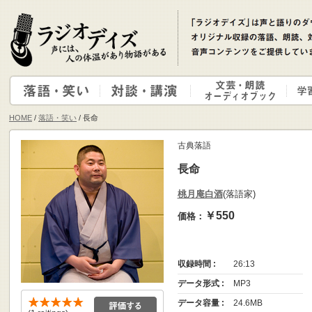
HOME
/
落語・笑い
/ 長命
古典落語
長命
桃月庵白酒
(落語家)
￥550
価格：
収録時間 :
26:13
データ形式 :
MP3
データ容量 :
24.6MB