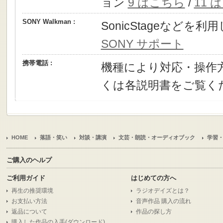
ョン
9 はこちら
/
11 
SONY Walkman :
SonicStageなどを
SONY サポート
携帯電話 :
機種により対応・操作
くは各説明書をご覧く
HOME
落語・笑い
対談・講演
文芸・朗読・オーディオブック
学習
ご購入のヘルプ
ご利用ガイド
はじめての方へ
再生の推奨環境
ラジオデイズとは？
お支払い方法
音声作品 購入の流れ
返品について
作品の探し方
購入した作品の入手(ダウンロード)