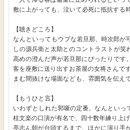
敷に上がっても、泣いて必死に抵抗する
【聴きどころ】
なんといってもウブな若旦那、時次郎が
しの源兵衛と太助とのコントラストが笑
高めの澄んだ声が若旦那にぴったりです
客を座敷に送り出すお茶屋の女将さんで
まむ間抜けな場面なども、雰囲気を伝え
【もうひと言】
いわずとしれた郭噺の定番。なんといっ
桂文楽の口演が有名で、四十数年練り上
亭志ん朝が台頭するまで、ほかに演り手