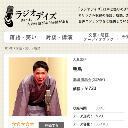
HOME
/
落語・笑い
/ 明烏
古典落語
明烏
隅田川馬石
(落語家)
￥733
価格：
収録時間 :
38:40
データ形式 :
MP3
データ容量 :
35.4MB