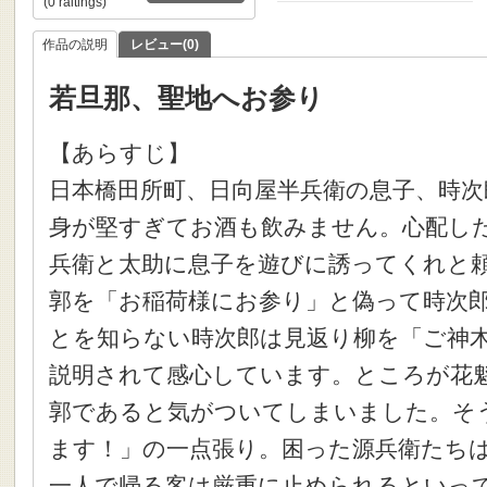
(0 raitings)
作品の説明
レビュー(0)
若旦那、聖地へお参り
【あらすじ】
日本橋田所町、日向屋半兵衛の息子、時
身が堅すぎてお酒も飲みません。心配し
兵衛と太助に息子を遊びに誘ってくれと
郭を「お稲荷様にお参り」と偽って時次
とを知らない時次郎は見返り柳を「ご神
説明されて感心しています。ところが花
郭であると気がついてしまいました。そ
ます！」の一点張り。困った源兵衛たち
一人で帰る客は厳重に止められるといっ