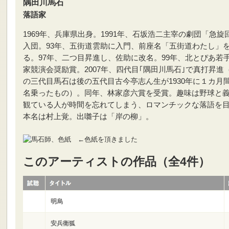
隅田川馬石
落語家
1969年、兵庫県出身。1991年、石坂浩二主宰の劇団「急旋
入団。93年、五街道雲助に入門、前座名「五街道わたし」
る。97年、二つ目昇進し、佐助に改名。99年、北とぴあ若
家競演会奨励賞。2007年、四代目｢隅田川馬石｣で真打昇進
の三代目馬石は後の五代目古今亭志ん生が1930年に１カ月
名乗ったもの）。同年、林家彦六賞を受賞。趣味は野球と
観ている人が時間を忘れてしまう、ロマンチックな落語を
本名は村上覚。出囃子は「岸の柳」。
←色紙を頂きました
このアーティストの作品（全4件）
明烏
安兵衛狐