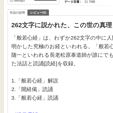
(1 raitings)
データ容量 :
21.7MB
作品の説明
レビュー(0)
262文字に説かれた、この世の真理
「般若心経」は、わずか262文字の中に
明かした究極のお経といわれる。「般若
随一といわれる長老松原泰道師が誰にで
た法話と読誦[読経]を収録。
1.「般若心経」解説
2.「開経偈」読誦
3.「般若心経」読誦