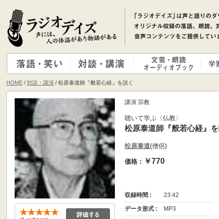
HOME
/
対談・講演
/ 松原泰道師『般若心経』を説く
講演 宗教
聴いて学ぶ〈仏教〉
松原泰道師『般若心経』を
松原泰道
(僧侶)
￥770
価格：
収録時間 :
23:42
データ形式 :
MP3