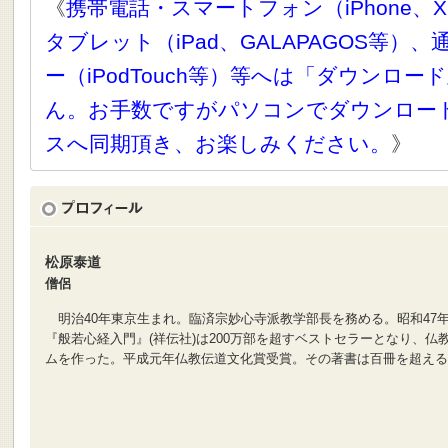
《
携帯電話・スマートフォン（iPhone、X
タブレット（iPad、GALAPAGOS等）
ー（iPodTouch等）等へは「ダウンロ
ん。お手数ですがパソコンでダウンロー
スへ同期頂き、お楽しみください。
》
松原泰道
僧侶
明治40年東京生まれ。臨済宗妙心寺派教学部長を務める。昭和47
『般若心経入門』(祥伝社)は200万部を超すベストセラーとなり、仏
ムを作った。平成元年仏教伝道文化賞受賞。その著書は百冊を超える