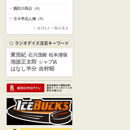
隅田川馬石（4）
古今亭志ん橋（4）
全151人 一覧を見る
東浩紀
石川茂樹
松本清張
池波正太郎
シャブ浜
はなし半分
吉村昭