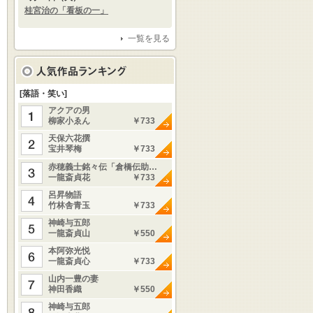
桂宮治の「看板の一」
一覧を見る
[落語・笑い]
アクアの男
柳家小ゑん
￥733
天保六花撰
宝井琴梅
￥733
赤穂義士銘々伝「倉橋伝助…
一龍斎貞花
￥733
呂昇物語
竹林舎青玉
￥733
神崎与五郎
一龍斎貞山
￥550
本阿弥光悦
一龍斎貞心
￥733
山内一豊の妻
神田香織
￥550
神崎与五郎