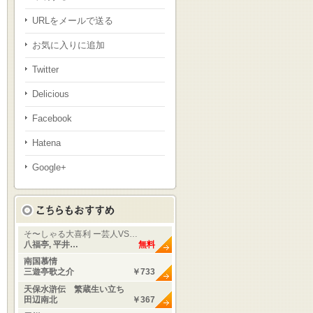
URLをメールで送る
お気に入りに追加
Twitter
Delicious
Facebook
Hatena
Google+
そ〜しゃる大喜利 ー芸人VS…
八福亭, 平井…
無料
南国慕情
三遊亭歌之介
￥733
天保水滸伝 繁蔵生い立ち
田辺南北
￥367