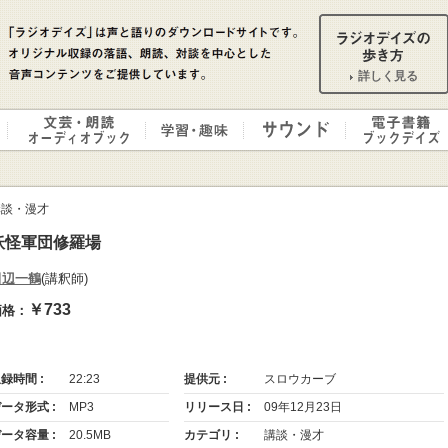
詳しく見る
講談・漫才
妖怪軍団修羅場
田辺一鶴
(講釈師)
￥733
価格：
録時間 :
22:23
提供元 :
スロウカーブ
ータ形式 :
MP3
リリース日 :
09年12月23日
ータ容量 :
20.5MB
カテゴリ :
講談・漫才