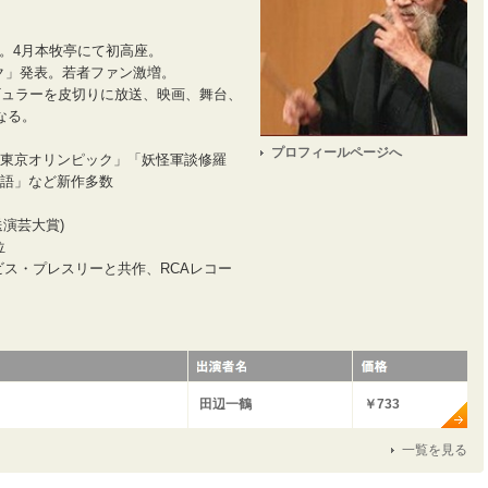
る。4月本牧亭にて初高座。
ック」発表。若者ファン激増。
レギュラーを皮切りに放送、映画、舞台、
なる。
プロフィールページへ
東京オリンピック」「妖怪軍談修羅
語」など新作多数
送演芸大賞)
位
ビス・プレスリーと共作、RCAレコー
田辺一鶴
￥733
一覧を見る