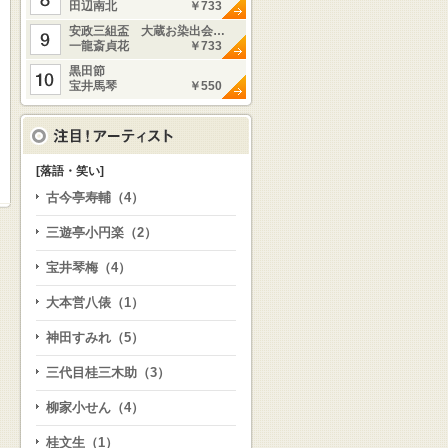
田辺南北
￥733
安政三組盃 大蔵お染出会…
一龍斎貞花
￥733
黒田節
宝井馬琴
￥550
[落語・笑い]
古今亭寿輔（4）
三遊亭小円楽（2）
宝井琴梅（4）
大本営八俵（1）
神田すみれ（5）
三代目桂三木助（3）
柳家小せん（4）
桂文生（1）