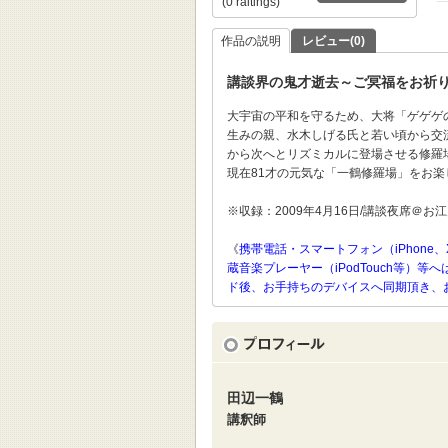
(0 raitings)
作品の説明
レビュー(0)
講談界の鬼才逝去～ご冥福をお祈
大宇宙の平和を守るため、大将「ゲゲゲの
生みの親、水木しげる氏と若い頃から交
から次へとリズミカルに登場させる修羅
現在81才の元気な「一鶴修羅場」をお楽
※収録：2009年4月16日/講談夜席＠お
《
携帯電話・スマートフォン（iPhone、
蔵音楽プレーヤー（iPodTouch等
ド後、お手持ちのデバイスへ同期頂き、
田辺一鶴
講釈師