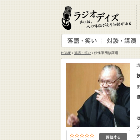
HOME
/
落語・笑い
/ 妖怪軍団修羅場
収
デ
デ