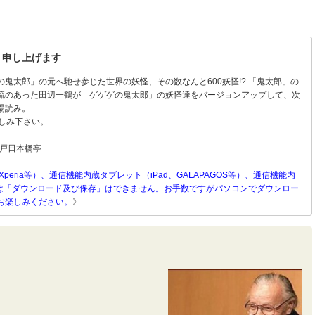
り申し上げます
鬼太郎」の元へ馳せ参じた世界の妖怪、その数なんと600妖怪!? 「鬼太郎」の
流のあった田辺一鶴が「ゲゲゲの鬼太郎」の妖怪達をバージョンアップして、次
場読み。
しみ下さい。
江戸日本橋亭
Xperia等）、通信機能内蔵タブレット（iPad、GALAPAGOS等）、通信機能内
）等へは「ダウンロード及び保存」はできません。お手数ですがパソコンでダウンロー
お楽しみください。
》