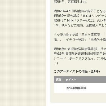
昭和4年、東京都生まれ
昭和29年4月 田辺南鶴の内弟子とな
昭和39年 新作講談「東京オリンピ
昭和43年 NHK「ステージ101」の
CM、執筆などに進出。全国区人気と
主な読み物：笑釈「三方ケ原軍記」「
場」、「イチロー物語」「高橋尚子物
昭和46年 第1回放送演芸選奨(現・放
平成6年 民間放送連盟番組娯楽部門1
レコード「ポークサラダ兄ィ」(エル
ド)
このアーティストの作品（全1件）
妖怪軍団修羅場