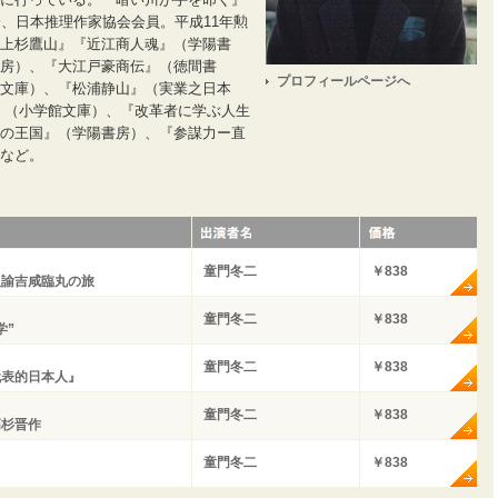
会、日本推理作家協会会員。平成11年勲
上杉鷹山』『近江商人魂』（学陽書
房）、『大江戸豪商伝』（徳間書
プロフィールページへ
文庫）、『松浦静山』（実業之日本
』（小学館文庫）、『改革者に学ぶ人生
の王国』（学陽書房）、『参謀力ー直
など。
童門冬二
￥838
沢諭吉咸臨丸の旅
童門冬二
￥838
学”
童門冬二
￥838
代表的日本人』
童門冬二
￥838
高杉晋作
童門冬二
￥838