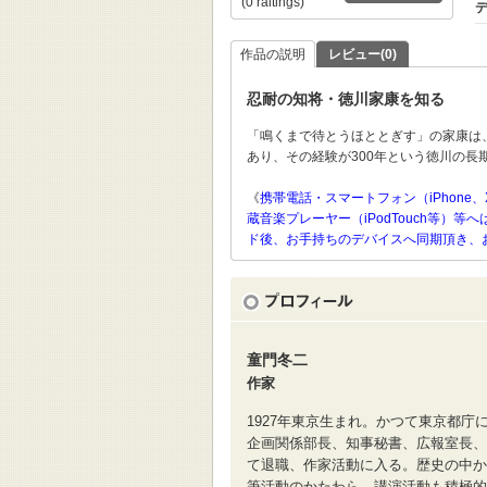
(0 raitings)
デ
作品の説明
レビュー(0)
忍耐の知将・徳川家康を知る
「鳴くまで待とうほととぎす」の家康は
あり、その経験が300年という徳川の長
《
携帯電話・スマートフォン（iPhone、
蔵音楽プレーヤー（iPodTouch等
ド後、お手持ちのデバイスへ同期頂き、
童門冬二
作家
1927年東京生まれ。かつて東京都
企画関係部長、知事秘書、広報室長、
て退職、作家活動に入る。歴史の中か
筆活動のかたわら、講演活動も積極的