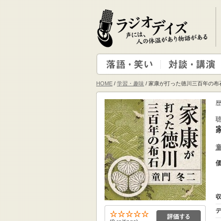
HOME
/
学習・趣味
/ 家康が打った徳川三百年の布
収
デ