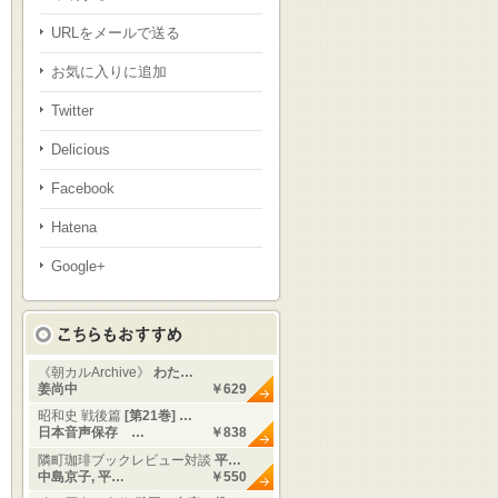
URLをメールで送る
お気に入りに追加
Twitter
Delicious
Facebook
Hatena
Google+
《朝カルArchive》
わた…
姜尚中
￥629
昭和史 戦後篇
[第21巻] …
日本音声保存 …
￥838
隣町珈琲ブックレビュー対談
平…
中島京子, 平…
￥550