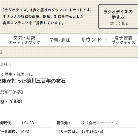
詳しく見る
石
歴史社会
聴く歴史・戦国時代
家康が打った徳川三百年の布石
童門冬二
(作家)
￥838
価格：
録時間 :
1:04:33
提供元 :
株式会社アートデイズ
ータ形式 :
MP3
リリース日 :
12年1月17日