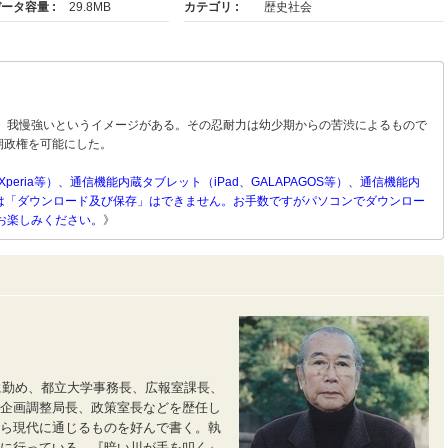
ータ容量 :
29.8MB
カテゴリ :
歴史社会
、我慢強いというイメージがある。その忍耐力は幼少期からの苦渋によるもので
期政権を可能にした。
Xperia等）、通信機能内蔵タブレット（iPad、GALAPAGOS等）、通信機能内
）等へは「ダウンロード及び保存」はできません。お手数ですがパソコンでダウンロー
お楽しみください。
》
庁に勤め、都立大学事務長、広報室課長、
企画調整局長、政策室長などを歴任し
ら現代に通じるものを好んで書く。執
に行っている。『暗い川が手を叩く』