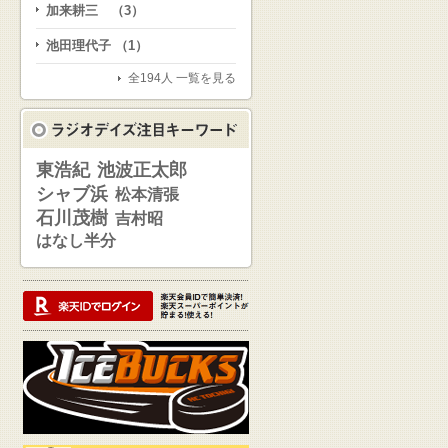
加来耕三 （3）
池田理代子 （1）
全194人 一覧を見る
東浩紀
池波正太郎
シャブ浜
松本清張
石川茂樹
吉村昭
はなし半分