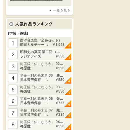
一覧を見る
[学習・趣味]
西洋音楽史（全巻セット）
朝日カルチャー…
￥1,048
昭和史の真実 第二回 （…
ラジオデイズ
￥550
梅原猛「仏になろう」
02…
梅原猛
￥550
半藤一利の幕末史
06 勝…
日本音声保存 …
￥550
梅原猛「仏になろう」
03…
梅原猛
￥550
半藤一利の幕末史
05 脅…
日本音声保存 …
￥733
半藤一利の幕末史
07 完…
日本音声保存 …
￥314
梅原猛「仏になろう」
04…
梅原猛
￥550