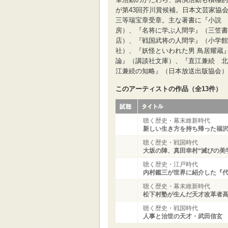
が第43回芥川賞候補。日本文芸家協
三等瑞宝章受章。主な著書に『小説 
房）、『名将に学ぶ人間学』（三笠書
店）、『戦国武将の人間学』（小学館
社）、『妖怪といわれた男 鳥居耀蔵
論』（講談社文庫）、『直江兼続 北
江兼続の知略』（日本放送出版協会）
このアーティストの作品（全13件）
聴く歴史・幕末維新時代
新しい生き方を持ち帰った福
聴く歴史・戦国時代
大坂の陣、真田幸村“滅びの美
聴く歴史・江戸時代
内村鑑三が世界に紹介した『
聴く歴史・幕末維新時代
松下村塾が生んだ天才改革者
聴く歴史・戦国時代
人事と治世の天才・武田信玄