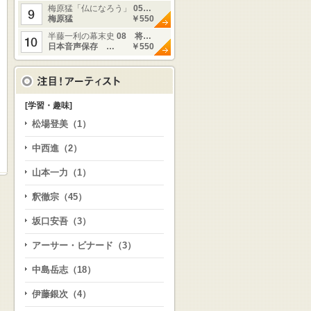
梅原猛「仏になろう」
05…
梅原猛
￥550
半藤一利の幕末史
08 将…
日本音声保存 …
￥550
[学習・趣味]
松場登美（1）
中西進（2）
山本一力（1）
釈徹宗（45）
坂口安吾（3）
アーサー・ビナード（3）
中島岳志（18）
伊藤銀次（4）