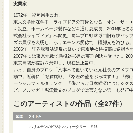
実業家
1972年、福岡県生まれ。
東大文学部在学中、ライブドアの前身となる「オン・ザ・
を設立。ホームページ製作などを通じ急成長。2004年社名
式会社ライブドア」へ変更。同年プロ野球球団旧近鉄バッ
ズの買収を表明し、ホリエモンの愛称で一躍脚光を浴びる
2006年、証券取引法違反の疑いで東京地検特捜部に逮捕さ
2007年には東京地裁で懲役2年6月の実刑判決を受けた。200
東京高裁が控訴を棄却し、現在は上告中。
いま、自身のブログ「六本木で働いていた元社長のアメブ
動中。近著に『徹底抗戦』『格差の壁をぶっ壊す！』『稼
ーシャルフィルタリング』『傷だらけ日本経済につけるク
ど。メルマガ「堀江貴文のブログでは言えない話」も発行
このアーティストの作品（全27件）
ホリエモンのビジネスウィークリー ＃53