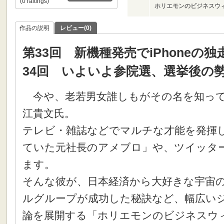
(0 raitings)
ホリエモンのビジネスウィ
作品の説明
レビュー(0)
第33回 新機種発売でiPhoneの
34回 いよいよ参院選、選挙後の
今や、老若男女誰しもがその名を知って
江貴文氏。
テレビ・雑誌などでマルチな才能を発揮
ていた元社長のアメブロ」や、ツイッタ
ます。
そんな彼が、日本経済から大好きな宇宙
ルグループが成功した秘訣など、幅広い
論を展開する「ホリエモンのビジネスウ