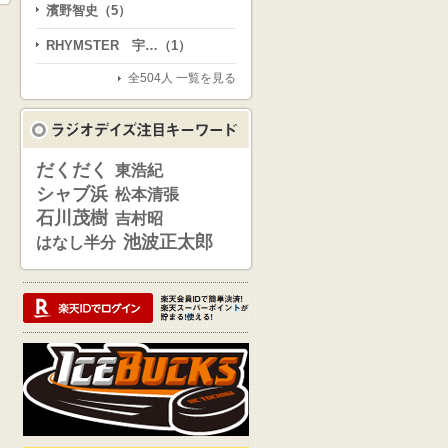
濱野智史（5）
RHYMSTER 宇…（1）
全504人 一覧を見る
だくだく
東浩紀
シャブ浜
松本清張
石川茂樹
吉村昭
池波正太郎
はなし半分