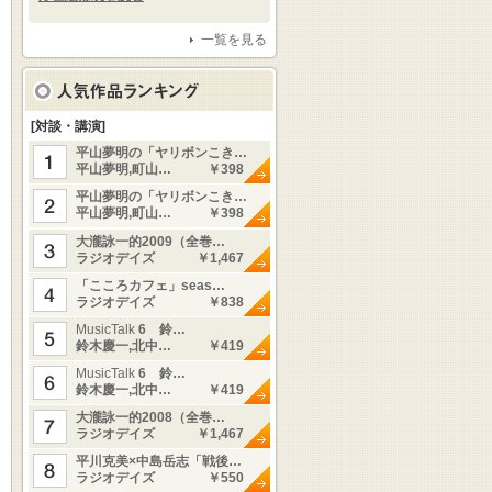
一覧を見る
[対談・講演]
平山夢明の「ヤリボンこき…
平山夢明,町山…
￥398
平山夢明の「ヤリボンこき…
平山夢明,町山…
￥398
大瀧詠一的2009（全巻…
ラジオデイズ
￥1,467
「こころカフェ」seas…
ラジオデイズ
￥838
MusicTalk
6 鈴…
鈴木慶一,北中…
￥419
MusicTalk
6 鈴…
鈴木慶一,北中…
￥419
大瀧詠一的2008（全巻…
ラジオデイズ
￥1,467
平川克美×中島岳志「戦後…
ラジオデイズ
￥550