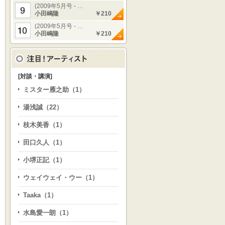
(2009年5月号 - …
小田嶋隆
￥210
(2009年5月号 - …
小田嶋隆
￥210
[対談・講演]
ミスター雁之助（1）
湯浅誠（22）
枝木美香（1）
田口久人（1）
小堺正記（1）
ウェイウェイ・ウー（1）
Taaka（1）
水島愛一朗（1）