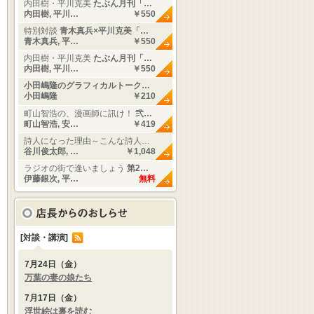
内田樹・平川克美
たぶん月刊「…
内田樹, 平川…
￥550
特別対談
青木真兵×平川克美「…
青木真兵, 平…
￥550
内田樹・平川克美
たぶん月刊「…
内田樹, 平川…
￥550
小田嶋隆のグラフィカルトーク…
小田嶋隆
￥210
町山智浩の、漫画師に訊け！
弐…
町山智浩, 安…
￥419
詩人になった理由～こんな詩人…
谷川俊太郎, …
￥1,048
ラジオの街で逢いましょう
第2…
伊藤銀次, 平…
無料
[対談・講演]
7月24日（金）
万葉の妻の娘たち
7月17日（金）
浮世絵は裏を読む