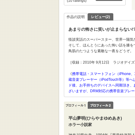
(10 raitings)
作品の説明
レビュー(2)
あまりの怖さに笑いが止まらない!
怪談実話のスーパースター、世界一陽気
そして、ほんとうにあった怖い話を膝を
鳥肌のたつような素敵な一夜をどうぞ。
［収録：2010年 9月12日 ラジオ
《
携帯電話・スマートフォン（iPhone、
蔵音楽プレーヤー（iPodTouch等
ド後、お手持ちのデバイスへ同期頂き、
ざいますが、DRM対応の携帯音楽プレ
平山夢明(ひらやまゆめあき)
ホラー小説家