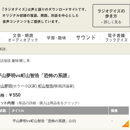
詳しく見る
の系譜」
話放談 趣味/癒し系
平山夢明vs町山智浩「恐怖の系譜」
平山夢明
(ホラー小説家)
町山智浩
(映画評論家)
￥550
価格：
（単品の詳細・購入は商品名をクリック）
-
平山夢明vs町山智浩「恐怖の系譜」(1/2)