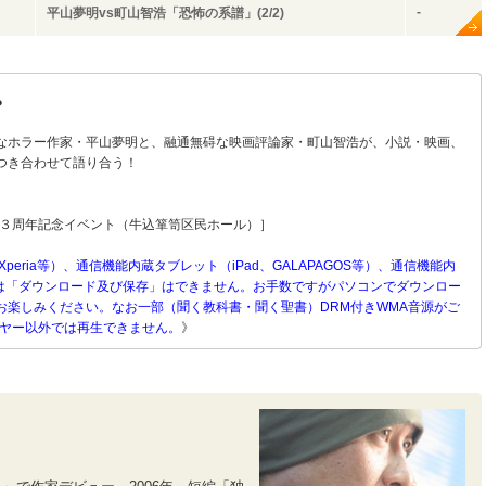
-
平山夢明vs町山智浩「恐怖の系譜」(2/2)
?
なホラー作家・平山夢明と、融通無碍な映画評論家・町山智浩が、小説・映画、
つき合わせて語り合う！
デイズ３周年記念イベント（牛込箪笥区民ホール）］
Xperia等）、通信機能内蔵タブレット（iPad、GALAPAGOS等）、通信機能内
）等へは「ダウンロード及び保存」はできません。お手数ですがパソコンでダウンロー
お楽しみください。なお一部（聞く教科書・聞く聖書）DRM付きWMA音源がご
ーヤー以外では再生できません。
》