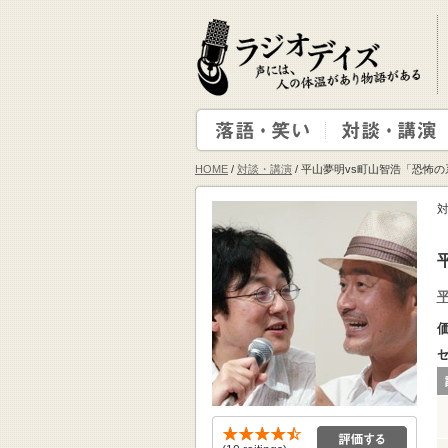
HOME
/
対談・講演
/ 平山夢明vs町山智浩「恐怖
対