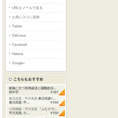
URLをメールで送る
お気に入りに追加
Twitter
Delicious
Facebook
Hatena
Google+
岐路に立つ世界経済と国際政治…
田中宇
￥367
春日武彦・平川克美
春日武彦×…
春日武彦, 平…
￥550
小田嶋隆・平川克美
「ふたりで…
平川克美, 小…
￥550