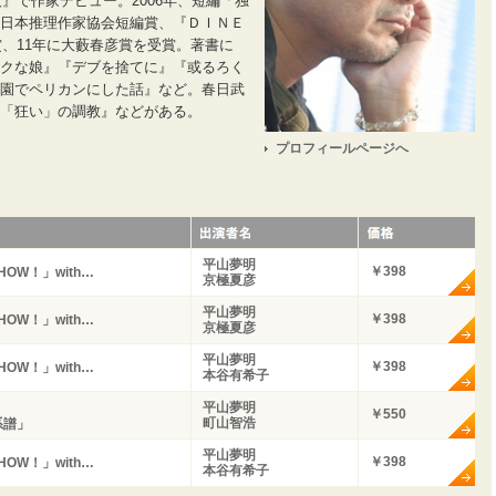
人』で作家デビュー。2006年、短編「独
日本推理作家協会短編賞、『ＤＩＮＥ
賞、11年に大藪春彦賞を受賞。著書に
クな娘』『デブを捨てに』『或るろく
園でペリカンにした話』など。春日武
「狂い」の調教』などがある。
プロフィールページへ
平山夢明
￥398
OW！」with…
京極夏彦
平山夢明
￥398
OW！」with…
京極夏彦
平山夢明
￥398
OW！」with…
本谷有希子
平山夢明
￥550
町山智浩
系譜」
平山夢明
￥398
OW！」with…
本谷有希子