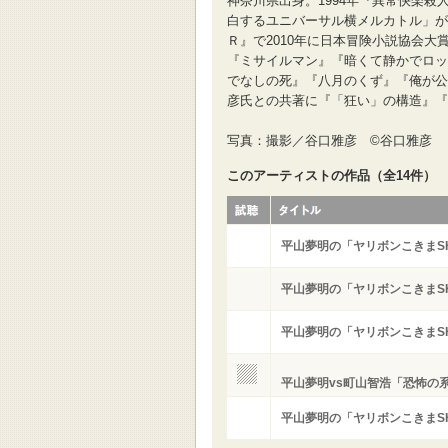
神奈川県出身。1994年『異常快楽殺
白するユニバーサル横メルカトル」が
Ｒ』で2010年に日本冒険小説協会大
『ミサイルマン』『暗くて静かでロッ
でなしの死』『八月のくず』『俺が公
彦氏との共著に『「狂い」の構造』『
写真：撮影／谷口雅彦 ©︎谷口雅彦
このアーティストの作品（全14件）
平山夢明の「ヤリボンこきまSH
平山夢明の「ヤリボンこきまSH
平山夢明の「ヤリボンこきまSH
平山夢明vs町山智浩「恐怖の
平山夢明の「ヤリボンこきまSH