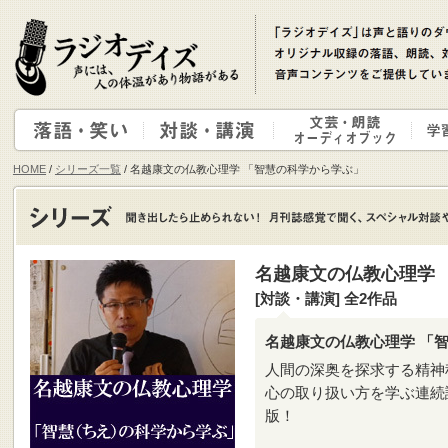
HOME
/
シリーズ一覧
/ 名越康文の仏教心理学 「智慧の科学から学ぶ」
名越康文の仏教心理学 
[対談・講演] 全2作品
名越康文の仏教心理学 「
人間の深奥を探求する精神
心の取り扱い方を学ぶ連続
版！