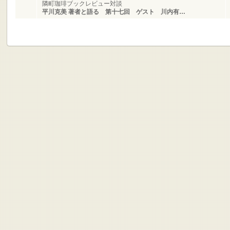
隣町珈琲ブックレビュー対談
平川克美 著者と語る 第十七回 ゲスト 川内有…