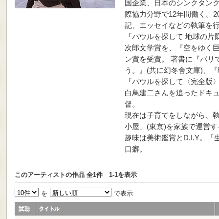
国企業、日本のシンクタン
際協力分野で12年間働く。2
記、エッセイなどの執筆を
『バウルを探して 地球の片
次郎文学賞を、『空をゆく巨
ン賞を受賞。 著書に『パリ
う。』(共に幻冬舎文庫)、『
『バウルを探して〈完全版〉
白鳥建二さんを追ったドキ
督。
現在は子育てをしながら、
小屋」(東京)を家族で運営す
趣味は美術鑑賞とD.I.Y。
口癖。
このアーティストの作品 全1件 1-1を表示
を
で表示