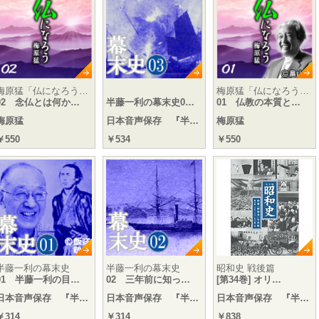
梅原猛「仏になろう…
梅原猛「仏になろう…
02 念仏とは何か…
半藤一利の幕末史0…
01 仏教の本質と…
梅原猛
日本音声保存 『半…
梅原猛
￥550
￥534
￥550
半藤一利の幕末史
半藤一利の幕末史
昭和史 戦後篇
01 半藤一利の目…
02 三年前に知っ…
[第34巻] オリ…
日本音声保存 『半…
日本音声保存 『半…
日本音声保存 『半…
￥314
￥314
￥838