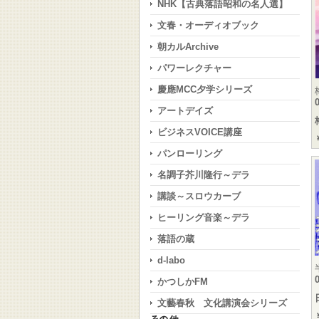
NHK【古典落語昭和の名人選】
文春・オーディオブック
朝カルArchive
パワーレクチャー
慶應MCC夕学シリーズ
アートデイズ
ビジネスVOICE講座
パンローリング
名調子芥川隆行～デラ
講談～スロウカーブ
ヒーリング音楽～デラ
落語の蔵
d-labo
かつしかFM
文藝春秋 文化講演会シリーズ