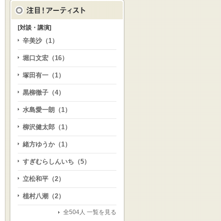
[対談・講演]
辛美沙（1）
堀口文宏（16）
塚田有一（1）
黒柳徹子（4）
水島愛一朗（1）
柳沢健太郎（1）
緒方ゆうか（1）
すぎむらしんいち（5）
立松和平（2）
植村八潮（2）
全504人 一覧を見る