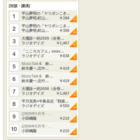
[対談・講演]
平山夢明の「ヤリボンこき…
平山夢明,町山…
￥398
平山夢明の「ヤリボンこき…
平山夢明,町山…
￥398
大瀧詠一的2009（全巻…
ラジオデイズ
￥1,467
「こころカフェ」seas…
ラジオデイズ
￥838
MusicTalk
6 鈴…
鈴木慶一,北中…
￥419
MusicTalk
6 鈴…
鈴木慶一,北中…
￥419
大瀧詠一的2008（全巻…
ラジオデイズ
￥1,467
平川克美×中島岳志「戦後…
ラジオデイズ
￥550
(2009年5月号 - …
小田嶋隆
￥210
(2009年5月号 - …
小田嶋隆
￥210