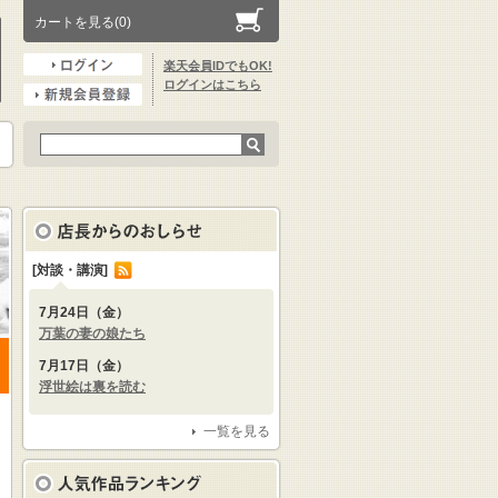
カートを見る(0)
楽天会員IDでもOK!
ログインはこちら
[対談・講演]
7月24日（金）
万葉の妻の娘たち
7月17日（金）
浮世絵は裏を読む
一覧を見る