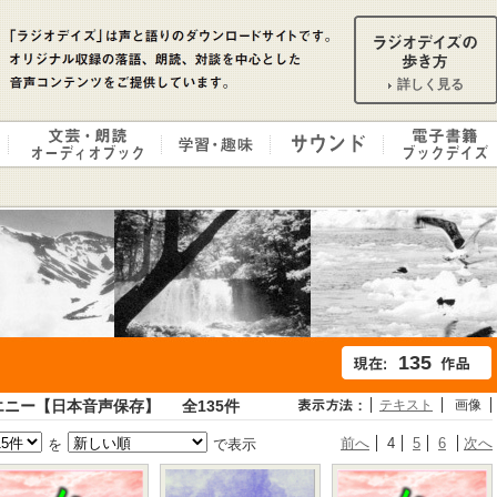
詳しく見る
135
エニー【日本音声保存】
全135件
テキスト
画像
前へ
4
5
6
次へ
を
で表示