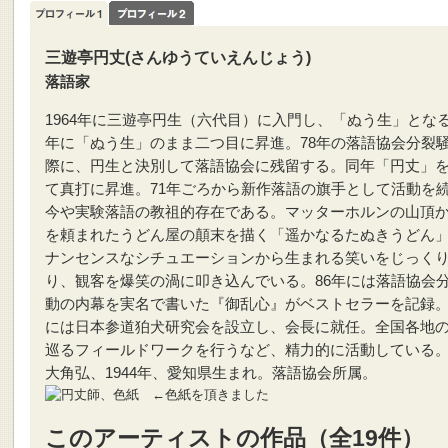
三遊亭円丈(さんゆうていえんじょう)
落語家
1964年に三遊亭円生（六代目）に入門し、「ぬう生」となる
年に「ぬう生」のまま二つ目に昇進。78年の落語協会分裂
際に、円生と決別して落語協会に残留する。同年「円丈」
て真打に昇進。71年ごろから新作落語の旗手として活動を
今や実験落語の教祖的存在である。マッターホルンの山頂
を頼まれたうどん屋の顛末を描く「遥かなるたぬきうどん
ナンセンスなシチュエーションから生まれる笑いをじっく
り、観客を爆笑の渦に叩き込んでいる。86年には落語協会
動の内幕を実名で書いた『御乱心』がベストセラーを記録。
には日本参道狛犬研究会を設立し、会長に就任。全国各地
巡るフィールドワークを行うなど、精力的に活動している
大角弘、1944年、愛知県生まれ。落語協会所属。
←色紙を頂きました
このアーティストの作品（全19件）