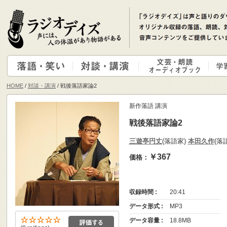
HOME
/
対談・講演
/ 戦後落語家論2
新作落語 講演
戦後落語家論2
三遊亭円丈
(落語家)
本田久作
(落
￥367
価格：
収録時間 :
20:41
データ形式 :
MP3
データ容量 :
18.8MB