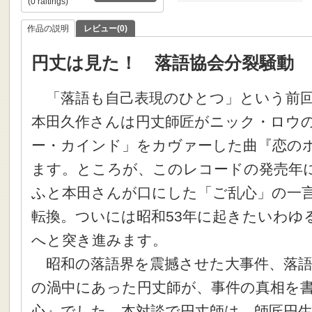
(0 raitings)
作品の説明
レビュー(0)
円丈は見た！ 落語協会分裂騒動
「落語も自己表現のひとつ」という前回
本田久作さんは円丈師匠がニック・ロウ
ー・カインド」をカヴァーした曲『恋の
ます。ところが、このレコードの発売年
ふと本田さんが口にした「ご乱心」の一
転換。ついには昭和53年に起きたいわゆ
へと突き進みます。
昭和の落語界を震撼させた大事件、落語
の渦中にあった円丈師が、事件の真相を
心』でした。本対談で円丈師は、師匠円