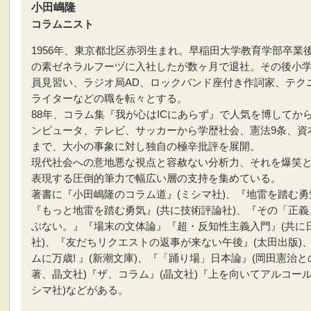
小田嶋隆
コラムニスト
1956年、東京都北区赤羽生まれ。早稲田大学教育学部卒業
の素ゼネラルフーヅに入社したが数ヶ月で退社。その後小
員見習い、ラジオ局AD、ロックバンド座付き作詞家、テク
ライターなどの職を転々とする。
88年、コラム集『我が心はICにあらず』で人気を博してか
ンピュータ、テレビ、サッカーから学歴社会、憲法9条、資
まで、大小の事象に対し独自の極辛批評を展開。
現代社会への意地悪な視点と容赦ない分析力、それを爆笑
表現する圧倒的筆力で幅広い層の支持を集めている。
著書に『小田嶋隆のコラム道』(ミシマ社)、『地雷を踏む勇
『もっと地雷を踏む勇気』(共に技術評論社)、『その「正義
ぶない。』『場末の文体論』『超・反知性主義入門』(共に日
社)、『友だちリクエストの返事が来ない午後』(太田出版)
ムに万歳! 』(新潮文庫)、『「踊り場」日本論』(岡田憲治と
著、晶文社)『ザ、コラム』(晶文社)『上を向いてアルコール
シマ社)などがある。