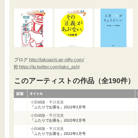
ブログ
http://takoashi.air-nifty.com/
[t]
https://jp.twitter.com/tako_ashi
このアーティストの作品（全190件）
小田嶋隆・平川克美
「ふたりでお茶を」2022年3月号
小田嶋隆・平川克美
「ふたりでお茶を」2022年2月号
小田嶋隆・平川克美
「ふたりでお茶を」2022年1月号