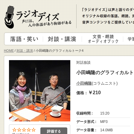
HOME
/
対談・講演
/ 小田嶋隆のグラフィカルトーク4
対話放談
小田嶋隆のグラフィカルト
小田嶋隆
(コラムニスト)
￥210
価格：
収録時間 :
15:20
データ形式 :
MP3
データ容量 :
14.0MB