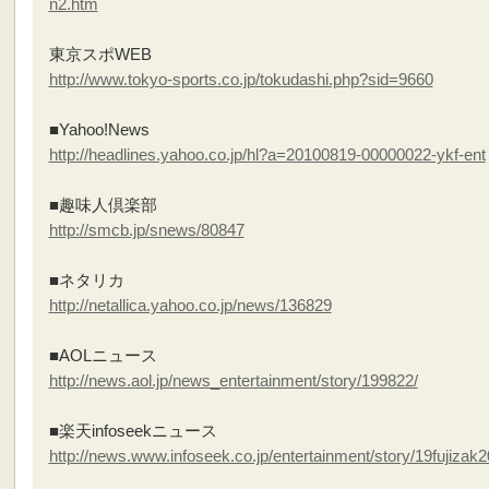
n2.htm
東京スポWEB
http://www.tokyo-sports.co.jp/tokudashi.php?sid=9660
■Yahoo!News
http://headlines.yahoo.co.jp/hl?a=20100819-00000022-ykf-ent
■趣味人倶楽部
http://smcb.jp/snews/80847
■ネタリカ
http://netallica.yahoo.co.jp/news/136829
■AOLニュース
http://news.aol.jp/news_entertainment/story/199822/
■楽天infoseekニュース
http://news.www.infoseek.co.jp/entertainment/story/19fujiza