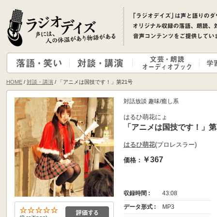
HOME
/
対談・講演
/ 「アニメは国技です！」第21号
対話放談 趣味/癒し系
はるひ萌花にょ
「アニメは国技です！」第
はるひ萌花
(プロレスラー)
￥367
価格：
収録時間 :
43:08
データ形式 :
MP3