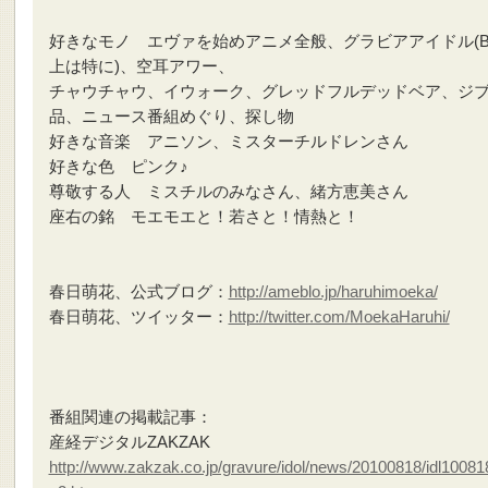
好きなモノ エヴァを始めアニメ全般、グラビアアイドル(B
上は特に)、空耳アワー、
チャウチャウ、イウォーク、グレッドフルデッドベア、ジ
品、ニュース番組めぐり、探し物
好きな音楽 アニソン、ミスターチルドレンさん
好きな色 ピンク♪
尊敬する人 ミスチルのみなさん、緒方恵美さん
座右の銘 モエモエと！若さと！情熱と！
春日萌花、公式ブログ：
http://ameblo.jp/haruhimoeka/
春日萌花、ツイッター：
http://twitter.com/MoekaHaruhi/
番組関連の掲載記事：
産経デジタルZAKZAK
http://www.zakzak.co.jp/gravure/idol/news/20100818/idl1008