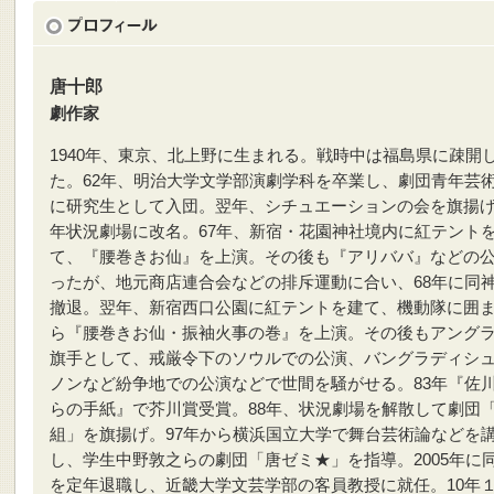
唐十郎
劇作家
1940年、東京、北上野に生まれる。戦時中は福島県に疎開
た。62年、明治大学文学部演劇学科を卒業し、劇団青年芸
に研究生として入団。翌年、シチュエーションの会を旗揚
年状況劇場に改名。67年、新宿・花園神社境内に紅テント
て、『腰巻きお仙』を上演。その後も『アリババ』などの
ったが、地元商店連合会などの排斥運動に合い、68年に同
撤退。翌年、新宿西口公園に紅テントを建て、機動隊に囲
ら『腰巻きお仙・振袖火事の巻』を上演。その後もアング
旗手として、戒厳令下のソウルでの公演、バングラディシ
ノンなど紛争地での公演などで世間を騒がせる。83年『佐
らの手紙』で芥川賞受賞。88年、状況劇場を解散して劇団
組」を旗揚げ。97年から横浜国立大学で舞台芸術論などを
し、学生中野敦之らの劇団「唐ゼミ★」を指導。2005年に
を定年退職し、近畿大学文芸学部の客員教授に就任。10年