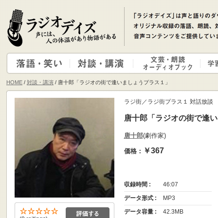
HOME
/
対談・講演
/ 唐十郎「ラジオの街で逢いましょうプラス１」
ラジ街／ラジ街プラス１ 対話放談
唐十郎「ラジオの街で逢い
唐十郎
(劇作家)
￥367
価格：
収録時間 :
46:07
データ形式 :
MP3
データ容量 :
42.3MB