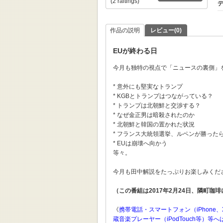
(2 raitings)
デ
作品の説明
レビュー(0)
EUが終わる日
今月も独特の視点で「ニュースの裏側」
* 意外にも堅実なトランプ
* KGBとトランプはつながっている？
* トランプは北朝鮮と交渉する？
* なぜ金正男は暗殺されたのか
* 北朝鮮と韓国の置かれた状況
* フランス大統領選挙、ルペンが勝った
* EUは崩壊へ向かう
等々。
今月も田中解説をたっぷりお楽しみくだ
（この番組は2017年2月24日、隣町珈
《
携帯電話・スマートフォン（iPhone、
蔵音楽プレーヤー（iPodTouch等