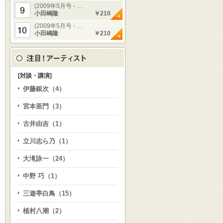
(2009年5月号 - …
小田嶋隆
￥210
(2009年5月号 - …
小田嶋隆
￥210
[対談・講演]
伊藤銀次（4）
宮本亜門（3）
古井由吉（1）
立川志ら乃（1）
大滝詠一（24）
中野 巧（1）
三遊亭白鳥（15）
植村八潮（2）