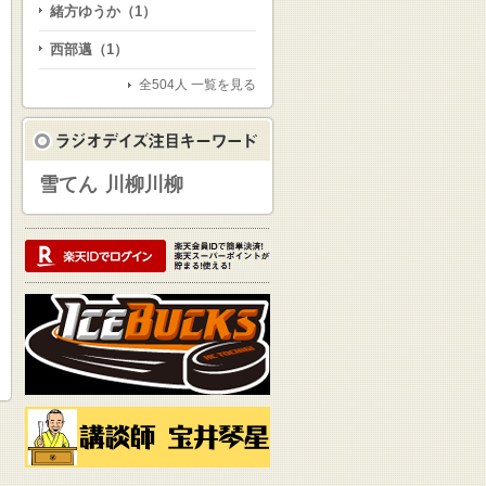
緒方ゆうか（1）
西部邁（1）
全504人 一覧を見る
雪てん
川柳川柳