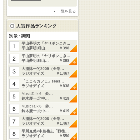
一覧を見る
[対談・講演]
平山夢明の「ヤリボンこき…
平山夢明,町山…
￥398
平山夢明の「ヤリボンこき…
平山夢明,町山…
￥398
大瀧詠一的2009（全巻…
ラジオデイズ
￥1,467
「こころカフェ」seas…
ラジオデイズ
￥838
MusicTalk
6 鈴…
鈴木慶一,北中…
￥419
MusicTalk
6 鈴…
鈴木慶一,北中…
￥419
大瀧詠一的2008（全巻…
ラジオデイズ
￥1,467
平川克美×中島岳志「戦後…
ラジオデイズ
￥550