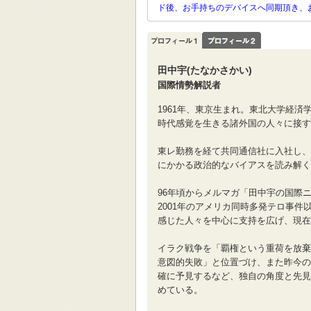
ド後、お手持ちのデバイスへ同期頂き、
田中宇(たなかさかい)
国際情勢解説者
1961年、東京生まれ。東北大学経
時代感覚を生きる諸外国の人々に接す
東レ勤務を経て共同通信社に入社し、
にかかる政治的なバイアスを読み解く
96年頃からメルマガ「田中宇の国際
2001年のアメリカ同時多発テロ事
感じた人々を中心に支持を広げ、現在
イラク戦争を「覇権という重荷を放棄
意図的失敗」と位置づけ、また昨今の
確に予見するなど、独自の角度と先見
めている。