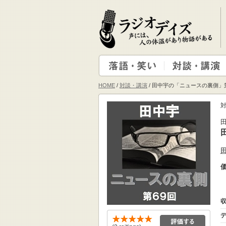
HOME
/
対談・講演
/ 田中宇の「ニュースの裏側」
対
収
デ