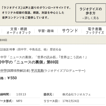
詳しく見る
第69回
話放談 時事（田中宇、中島岳志、他） 歴史社会
田中宇「ニュースの裏側」「世界の読み筋」｢世界はこう読め！｣
田中宇の「ニュースの裏側」第69回
田中宇
(国際情勢解説者)
平川克美
(ラジオデイズプロデューサー)
￥550
価格：
録時間 :
1:03:13
提供元 :
株式会社ラジオカフェ
ータ形式 :
MP3
リリース日 :
17年2月24日