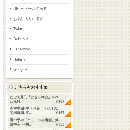
URLをメールで送る
お気に入りに追加
Twitter
Delicious
Facebook
Hatena
Google+
たぶん月刊「はなし半分」スペ…
江弘毅
￥367
高柳寛樹×平川克美「ラジオの…
高柳寛樹, 平…
￥367
田中宇の「ニュースの裏側」第…
田中宇, 平川…
￥550