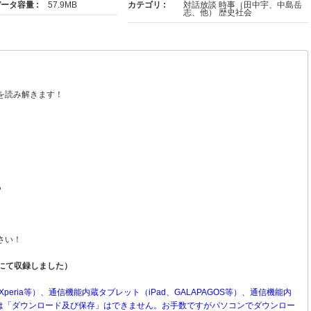
ータ容量 :
57.9MB
カテゴリ :
対話放談 時事（田中宇、中島岳
志、他） 歴史社会
を読み解きます！
ら
さい！
琲にて収録しました）
Xperia等）、通信機能内蔵タブレット（iPad、GALAPAGOS等）、通信機能内
）等へは「ダウンロード及び保存」はできません。お手数ですがパソコンでダウンロー