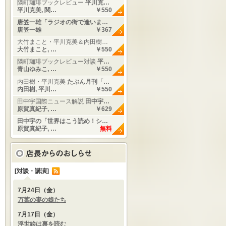
隣町珈琲ブックレビュー
平川克…
平川克美, 関…
￥550
唐笠一雄「ラジオの街で逢いま…
唐笠一雄
￥367
大竹まこと・平川克美＆内田樹…
大竹まこと, …
￥550
隣町珈琲ブックレビュー対談
平…
青山ゆみこ, …
￥550
内田樹・平川克美
たぶん月刊「…
内田樹, 平川…
￥550
田中宇国際ニュース解説
田中宇…
原賀真紀子, …
￥629
田中宇の「世界はこう読め！シ…
原賀真紀子, …
無料
[対談・講演]
7月24日（金）
万葉の妻の娘たち
7月17日（金）
浮世絵は裏を読む