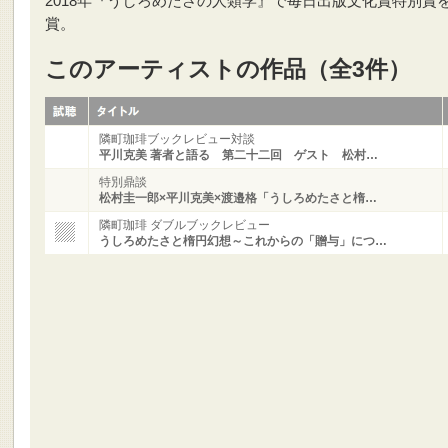
2018年『うしろめたさの人類学』で毎日出版文化賞特別賞
賞。
このアーティストの作品（全3件）
隣町珈琲ブックレビュー対談
平川克美 著者と語る 第二十二回 ゲスト 松村…
特別鼎談
松村圭一郎×平川克美×渡邉格「うしろめたさと楕…
隣町珈琲 ダブルブックレビュー
うしろめたさと楕円幻想～これからの「贈与」につ…