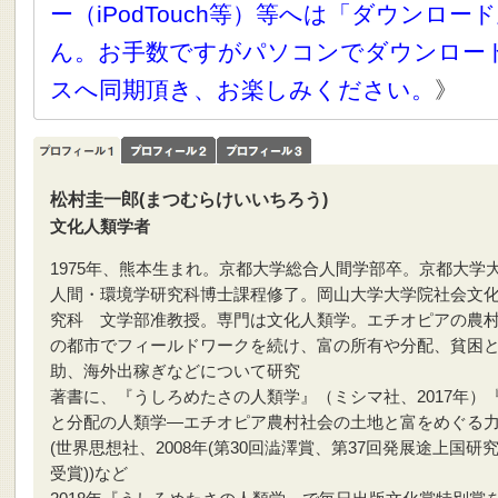
ー（iPodTouch等）等へは「ダウンロ
ん。お手数ですがパソコンでダウンロー
スへ同期頂き、お楽しみください。
》
松村圭一郎(まつむらけいいちろう)
文化人類学者
1975年、熊本生まれ。京都大学総合人間学部卒。京都大学
人間・環境学研究科博士課程修了。岡山大学大学院社会文
究科 文学部准教授。専門は文化人類学。エチオピアの農
の都市でフィールドワークを続け、富の所有や分配、貧困
助、海外出稼ぎなどについて研究
著書に、『うしろめたさの人類学』（ミシマ社、2017年）
と分配の人類学―エチオピア農村社会の土地と富をめぐる
(世界思想社、2008年(第30回澁澤賞、第37回発展途上国研
受賞))など