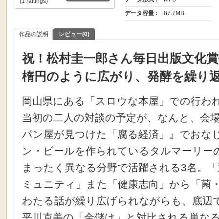
(1 raitings)
データ容量 :
87.7MB
作品の説明
レビュー(0)
祝！松村圭一郎さん毎日出版文化賞
楕円のように広がり、発酵を繰り
岡山県にある「スロウな本屋」での行わ
当初の二人の対談の予定が、なんと、会
パン屋が見つけた「腐る経済」』でおな
ン・ビールを作られているタルマーリー
まったく異なる分野で活躍される3名。「
ミュニティ」また「健康志向」から「菌
わたる話が繰り広げられながらも、底辺
平川克美の「金儲け」と対比される単な