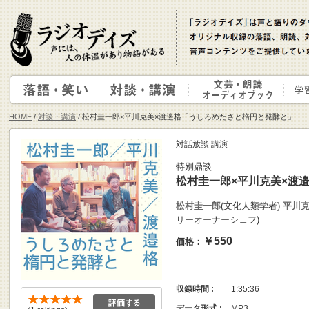
HOME
/
対談・講演
/ 松村圭一郎×平川克美×渡邉格「うしろめたさと楕円と発酵と」
対話放談 講演
特別鼎談
松村圭一郎×平川克美×渡
松村圭一郎
(文化人類学者)
平川
リーオーナーシェフ)
￥550
価格：
収録時間 :
1:35:36
データ形式 :
MP3