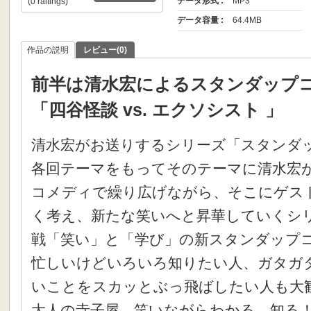
データ形式 :
MP3
(0 raitings)
データ容量 :
64.4MB
作品の説明
レビュー(0)
前半は清水宏によるスタンダップコ
「四谷怪談 vs. エクソシスト 」
清水宏がお送りするシリーズ「スタンダ
各回テーマをもってそのテーマに清水宏
コメディで繰り広げながら、そこにゲス
く考え、新たな笑いへと昇華していくシ
戦「笑い」と「学び」の新スタンダップ
忙しいけどいろいろ知りたい人、ガタガ
いことをスカッとぶっ飛ばしたい人も大
大人の寺子屋。笑いながらわかる。知る