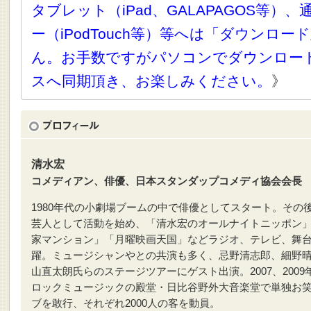
タブレット（iPad、GALAPAGOS等）
ー（iPodTouch等）等へは「ダウンロ
ん。お手数ですがパソコンでダウンロー
スへ同期頂き、お楽しみください。
》
清水宏
コメディアン、俳優、日本スタンダップコメディ協会会長
1980年代の小劇場ブームの中で俳優としてスタート。その
芸人として活動を始め、「清水宏のオールナイトニッポン
家マンション」「月曜映画天国」などラジオ、テレビ、舞
躍。ミュージシャンやとの共演も多く、忌野清志郎、細野
山直太朗氏らのステージツアーにゲスト出演。2007、2009
ロックミュージックの殿堂・日比谷野外大音楽堂で単独お
ブを敢行、それぞれ2000人の客を動員。