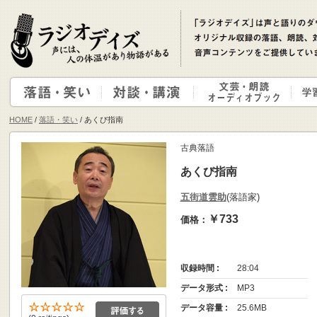
HOME
/
落語・笑い
/ あくび指南
古典落語
あくび指南
五街道雲助
(落語家)
￥733
価格：
収録時間 :
28:04
データ形式 :
MP3
データ容量 :
25.6MB