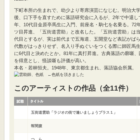
下町本所の生まれで、幼少より寄席演芸になじむ。明治大
後、口下手を直すために落語研究会に入るが、2年で中退して1
年、10代目金原亭馬生に入門、前座名・駒七を名乗る。72
ツ目昇進、「五街道雲助」と改名した。「五街道雲助」は当
代目とするが、実は前代まで五海道、五開堂など表記がば
代数がはっきりせず、名入り手ぬぐいをつくる際に師匠馬
に6代目と決めたとか。81年に真打昇進。古典落語の廓噺、
を得意とし、怪談噺も評価が高い。
本名・若林恒夫。1948年、東京都生まれ、落語協会所属。
←色紙を頂きました
このアーティストの作品（全11件）
五街道雲助「ラジオの街で逢いましょうプラス１」
幇間腹
つゞら