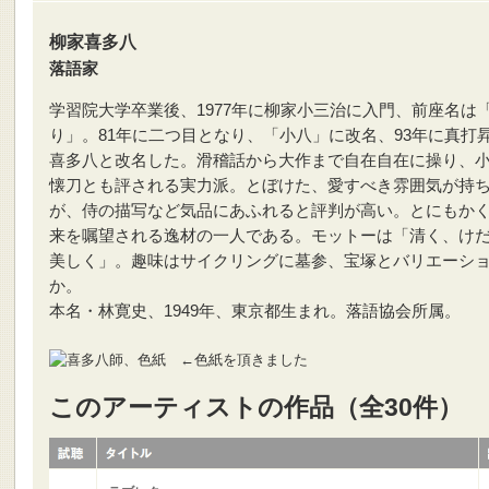
柳家喜多八
落語家
学習院大学卒業後、1977年に柳家小三治に入門、前座名は
り」。81年に二つ目となり、「小八」に改名、93年に真打
喜多八と改名した。滑稽話から大作まで自在自在に操り、
懐刀とも評される実力派。とぼけた、愛すべき雰囲気が持
が、侍の描写など気品にあふれると評判が高い。とにもか
来を嘱望される逸材の一人である。モットーは「清く、け
美しく」。趣味はサイクリングに墓参、宝塚とバリエーシ
か。
本名・林寛史、1949年、東京都生まれ。落語協会所属。
←色紙を頂きました
このアーティストの作品（全30件）