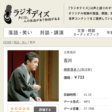
HOME
/
落語・笑い
/ 百川
古典落語
百川
柳家喜多八
(落語家)
￥733
価格：
収録時間 :
41:16
データ形式 :
MP3
データ容量 :
37.7MB