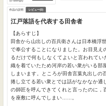
(0 raitings)
作品の説明
レビュー(0)
江戸落語を代表する田舎者
【あらすじ】
田舎から山出しの百兵衛さんは日本橋浮
で奉公することになりました。お目見え
るだけで何もしなくてよいと言われてい
織を着ていたため河岸の若い衆がいる部
しまいます。ところが田舎言葉丸出しの
捲し立てる若い衆とでは話がなかなか通
の師匠を呼んできてくれと言ったのに，
を座敷に呼んでしまい……。