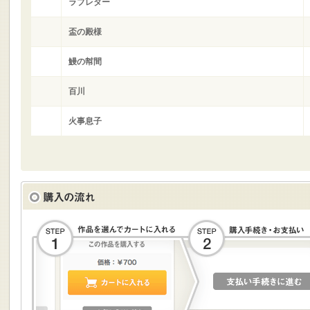
ラブレター
盃の殿様
鰻の幇間
百川
火事息子