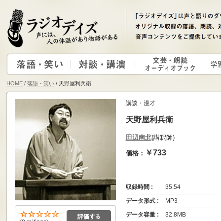
HOME
/
落語・笑い
/ 天野屋利兵衛
講談・漫才
天野屋利兵衛
田辺南北
(講釈師)
￥733
価格：
収録時間 :
35:54
データ形式 :
MP3
データ容量 :
32.8MB