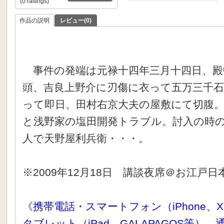
(0 raitings)
作品の説明
レビュー(0)
事件の発端は元禄十四年三月十四日、殿
頭、吉良上野介に刃傷に衣って五万三千石
って即日、田村右京大夫の屋敷にて切腹
と浅野家の塩田開発トラブル。討入の時
人で天野屋利兵衛・・・。
※2009年12月18日 講談夜席＠お江戸日
《
携帯電話・スマートフォン（iPhone、X
タブレット（iPad、GALAPAGOS等）