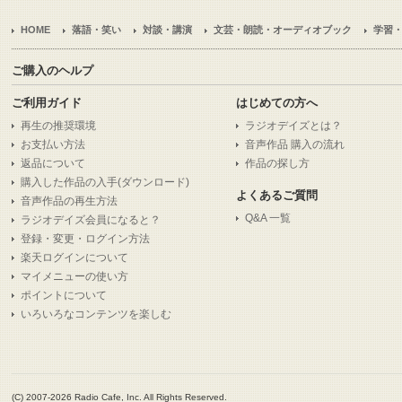
HOME
落語・笑い
対談・講演
文芸・朗読・オーディオブック
学習
ご購入のヘルプ
ご利用ガイド
はじめての方へ
再生の推奨環境
ラジオデイズとは？
お支払い方法
音声作品 購入の流れ
返品について
作品の探し方
購入した作品の入手(ダウンロード)
よくあるご質問
音声作品の再生方法
Q&A 一覧
ラジオデイズ会員になると？
登録・変更・ログイン方法
楽天ログインについて
マイメニューの使い方
ポイントについて
いろいろなコンテンツを楽しむ
(C) 2007-2026 Radio Cafe, Inc. All Rights Reserved.