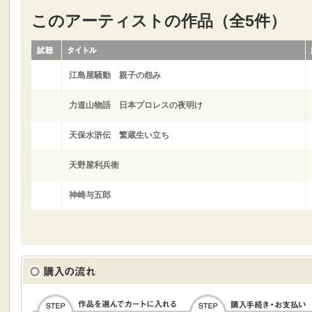
このアーティストの作品（全5件）
江島屋騒動 親子の怨み
力道山物語 日本プロレスの夜明け
天保水滸伝 繁蔵生い立ち
天野屋利兵衛
神崎与五郎