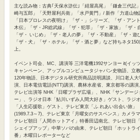
主な読み物：古典｢天保水滸伝｣「紺屋高尾」「鎌倉三代記
崎与五郎」「天野屋利兵衛」「水戸黄門」/ 新作「力道山物
「日本プロレスの夜明け」「ザ・」シリーズ、「ザ・アン
木伝」「ザ・JR総武線」「ザ・犯罪」「ザ・家族」「ザ・
「ザ・ いじめ」「ザ・老人の夢」「ザ・不動産」「ザ・遊
「ザ・犬」「ザ・ホテル」「ザ・酒と夢」など持ちネタ150
上。
イベント司会、MC、講演等 三洋電機1992サンヨー it(イッ
キャンペーン、アップルコンピュータジャパン史物語、立
120年物語、日本デジタル研究所商品説明講談、川口老人大
演、日本電信電話(NTT)講演、農林水産省、東京都等の講演
テレビ出演等 NHK「日曜プラザ広場」、NHK「サンデージ
ー」、ラジオ日本「鮎川いずみ人間大好き」ゲスト、ラジ
「人生応援歌」ゲスト、テレビ東京「ふ れあい出会い旅」
(1989.7.3～7)、テレビ東京「月曜女のサスペンス」カメラ
テレビ朝日「人間ホットアイ」特番田辺南北、テレビ朝日「
シェイプアップ」中華ソバの由来、テレビ朝日「ホットライン
番」木曜日レポーターなど