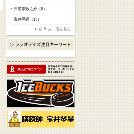
三遊亭歌之介（6）
宝井琴調（15）
全151人 一覧を見る