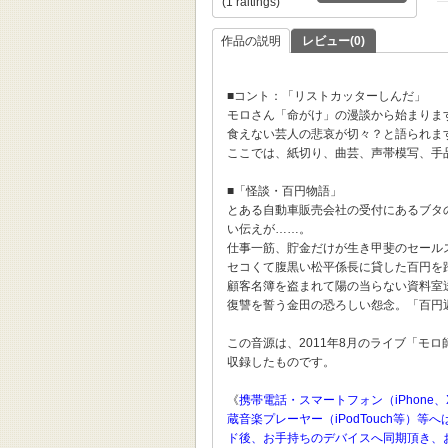
(1 raitings)
作品の説明
レビュー(0)
■コント：「リストカッターしんだ」
モロさん「命がけ」の漫談から始まりま
食えない芸人の悲哀が切々？と語られま
ここでは、紙切り、曲芸、声帯模写、手
■「怪談・百円物語」
とある自動車販売会社の受付にあるブタ
い伝えが……。
仕事一筋、貯金だけが生き甲斐のセール
セコくて腹黒い松平係長に貸した百円を
顧客名簿を盗まれて陽の当らない資料室
復讐を誓う金田の恐ろしい怨念。「百円
この音源は、2011年8月のライブ「モ
収録したものです。
《
携帯電話・スマートフォン（iPhone、
蔵音楽プレーヤー（iPodTouch等
ド後、お手持ちのデバイスへ同期頂き、