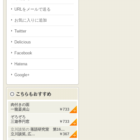
URLをメールで送る
お気に入りに追加
Twitter
Delicious
Facebook
Hatena
Google+
肉付きの面
一龍斎貞山
￥733
ぞろぞろ
三遊亭円窓
￥733
立川談笑の
落語研究室 第16…
立川談笑, 広…
￥367