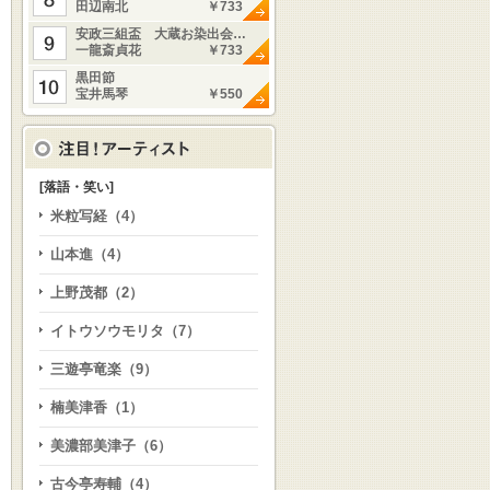
田辺南北
￥733
安政三組盃 大蔵お染出会…
一龍斎貞花
￥733
黒田節
宝井馬琴
￥550
[落語・笑い]
米粒写経（4）
山本進（4）
上野茂都（2）
イトウソウモリタ（7）
三遊亭竜楽（9）
楠美津香（1）
美濃部美津子（6）
古今亭寿輔（4）