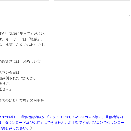
すが、気楽に笑ってください。
す。キーワードは「地獄」。
品、水芸、なんでもありです。
の貯金箱には、恐ろしい言
スマン金田は、
踏み倒されたばかりか、
送りに。
返せ～」
ロ師岡のひとり寄席」の前半を
Xperia等）、通信機能内蔵タブレット（iPad、GALAPAGOS等）、通信機能内
）等へは「ダウンロード及び保存」はできません。お手数ですがパソコンでダウンロー
お楽しみください。
》