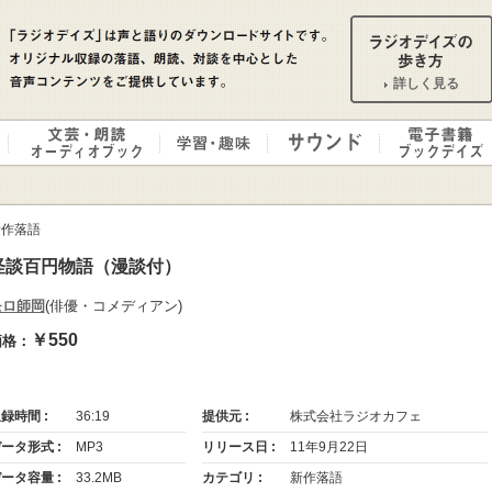
詳しく見る
新作落語
怪談百円物語（漫談付）
モロ師岡
(俳優・コメディアン)
￥550
価格：
録時間 :
36:19
提供元 :
株式会社ラジオカフェ
ータ形式 :
MP3
リリース日 :
11年9月22日
ータ容量 :
33.2MB
カテゴリ :
新作落語