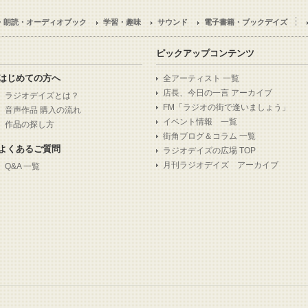
・朗読・オーディオブック
学習・趣味
サウンド
電子書籍・ブックデイズ
ピックアップコンテンツ
はじめての方へ
全アーティスト 一覧
店長、今日の一言 アーカイブ
ラジオデイズとは？
FM「ラジオの街で逢いましょう」
音声作品 購入の流れ
イベント情報 一覧
作品の探し方
街角ブログ＆コラム 一覧
よくあるご質問
ラジオデイズの広場 TOP
月刊ラジオデイズ アーカイブ
Q&A 一覧