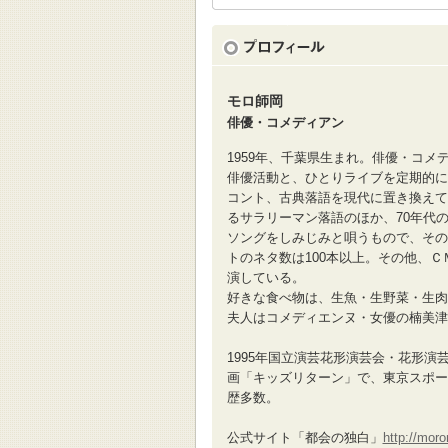
モロ師岡
俳優・コメディアン
1959年、千葉県生まれ。俳優・コメ
俳優活動と、ひとりライブを定期的に
コント、古典落語を現代に置き換えて
るサラリーマン落語のほか、70年代
ソングをしみじみと唄うもので、その
トのネタ数は100本以上。その他、Ｃ
演している。
好きな食べ物は、生魚・生野菜・生肉
夫人はコメディエンヌ・女優の楠美津
1995年国立演芸花形演芸会・花形演
画「キッズリターン」で、東京スポー
歴多数。
公式サイト「都会の独白」
http://mor