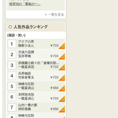
桂宮治の「看板の一」
一覧を見る
[落語・笑い]
アクアの男
柳家小ゑん
￥733
天保六花撰
宝井琴梅
￥733
赤穂義士銘々伝「倉橋伝助…
一龍斎貞花
￥733
呂昇物語
竹林舎青玉
￥733
神崎与五郎
一龍斎貞山
￥550
本阿弥光悦
一龍斎貞心
￥733
山内一豊の妻
神田香織
￥550
神崎与五郎