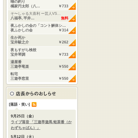
唖の釣り
橘家円太郎（八…
￥733
そ〜しゃる大喜利 ー芸人VS…
八福亭, 平井…
無料
夜ふかしの会の「コント解体シ…
夜ふかしの会
￥314
生か死か
宝井駿之介
￥262
夜もすがら検校
宝井琴調
￥733
湯屋番
三遊亭竜楽
￥550
転宅
三遊亭窓里
￥550
[落語・笑い]
9月25日（金）
ライブ落音 「三遊亭遊馬 蛙茶番（か
わずちゃばん）」
5月12日（火）