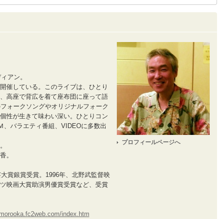
ディアン。
開催している。このライブは、ひとり
、高座で背広を着て座布団に座って語
のフォークソングやオリジナルフォーク
個性が生きて味わい深い。ひとりコン
Ｍ、バラエティ番組、VIDEOに多数出
プロフィールページへ
。
香。
芸大賞銀賞受賞。1996年、北野武監督映
ツ映画大賞助演男優賞受賞など、受賞
omorooka.fc2web.com/index.htm