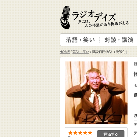
HOME
/
落語・笑い
/ 怪談百円物語（漫談付）
収
デ
デ