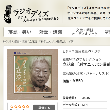
HOME
/
対談・講演
/ 立花隆 「科学ニッポン最前線」（下）
ビジネス 講演 慶應MCC夕学
慶應MCC夕学セレクション
立花隆 「科学ニッポン最
立花隆
(評論家・ジャーナリスト
￥550
価格：
収録時間 :
34:45
データ形式 :
MP3