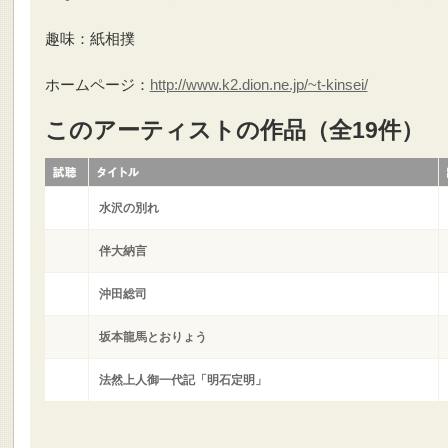
趣味：紙相撲
ホームページ：
http://www.k2.dion.ne.jp/~t-kinsei/
このアーティストの作品（全19件）
水沢の別れ
伴大納言
沖田総司
坂本龍馬とおりょう
法然上人御一代記「明石定明」