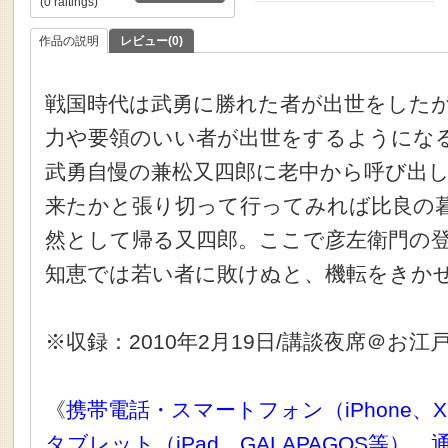
(0 raitings)
作品の説明
レビュー(0)
戦国時代は武勇に勝れた者が出世をした
力や要領のいい者が出世をするようにな
武勇自慢の兼松又四郎に老中から呼び出
来たかと張り切って行ってみれば比良の
然として帰る又四郎。ここで彦左衛門の
知恵では若い者に敗けぬと、機転をきか
※収録：2010年2月19日/講談夜席＠お江
《
携帯電話・スマートフォン（iPhone、X
タブレット（iPad、GALAPAGOS等）