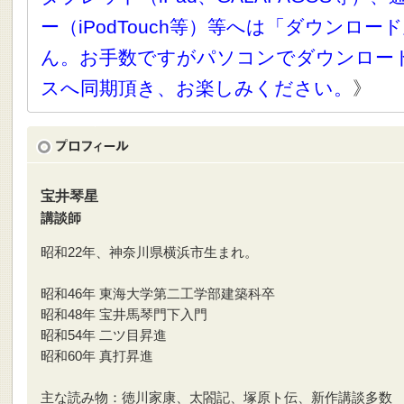
ー（iPodTouch等）等へは「ダウンロ
ん。お手数ですがパソコンでダウンロー
スへ同期頂き、お楽しみください。
》
宝井琴星
講談師
昭和22年、神奈川県横浜市生まれ。
昭和46年 東海大学第二工学部建築科卒
昭和48年 宝井馬琴門下入門
昭和54年 二ツ目昇進
昭和60年 真打昇進
主な読み物：徳川家康、太閤記、塚原ト伝、新作講談多数