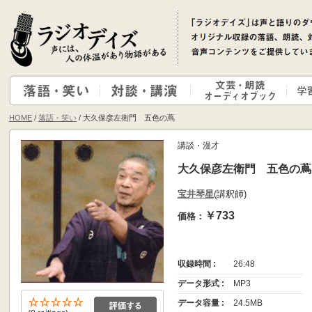
HOME
/
落語・笑い
/ 大久保彦左衛門 五色の蔦
講談・漫才
大久保彦左衛門 五色の蔦
宝井琴星
(講釈師)
￥733
価格：
収録時間 :
26:48
データ形式 :
MP3
データ容量 :
24.5MB