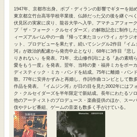
1947年、京都市出身。ボブ・ディランの影響でギターを始
東京都立竹台高等学校卒業後、仏師だった父の後を継ぐべ
伏見区の実家に戻り、龍谷大学へ入学。アマチュアフォー
プ「ザ・フォーク・クルセイダーズ」の解散記念に制作し
ィーズアルバム中の一曲『帰って来たヨッパライ』がラジ
ット、プロデビューを果たす。続いてシングル2作目『イム
河』が政治的配慮から発売中止となり、68年に3作目『悲し
りきれない』を発表。71年、北山修作詞による『あの素晴
愛をもう一度』を発表。翌年、当時の妻・福井ミカをボー
ディスティック・ミカ・バンドを結成。75年に離婚・バン
散。77年に安井かずみと再婚し、作詞作曲コンビとして数
作品を発表。『イムジン河』が日の目を見た2002年にはフ
ク・クルセイダーズを半年限定で新結成。長年にわたるソ
他のアーティストのプロデュース・楽曲提供のほか、スー
伎やテレビ番組、ゲームの音楽も数多く手がけている。