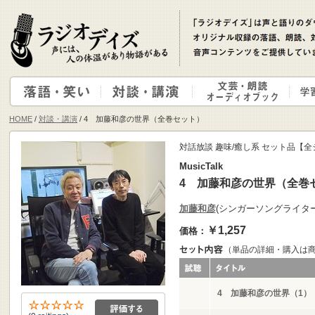
HOME
/
対談・講演
/ 4 加藤和彦の世界（全巻セット）
対話放談 趣味/癒し系 セット品【
MusicTalk
4 加藤和彦の世界（全巻
加藤和彦
(シンガーソングライタ
￥1,257
価格：
（単品の詳細・購入は
4 加藤和彦の世界（1）