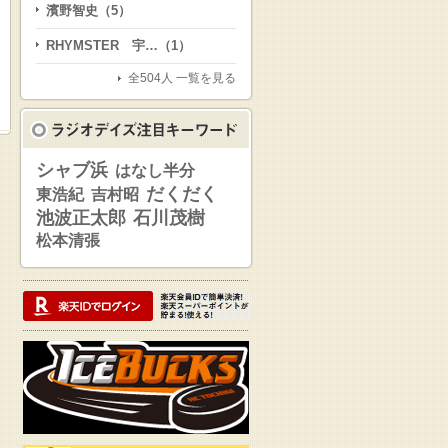
濱野智史（5）
RHYMSTER 宇…（1）
全504人 一覧を見る
シャブ浜
はなし半分
だくだく
東浩紀
吉村昭
池波正太郎
石川茂樹
松本清張