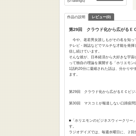
(0 raitings)
作品の説明
レビュー(0)
第29回 クラウド化から広がるＥ
今や、老若男女誰しもがその名を知っ
テレビ・雑誌などでマルチな才能を発揮
信し続けています。
そんな彼が、日本経済から大好きな宇宙
って独自の理論を展開する「ホリエモン
1話約20分に凝縮された話は、分かり
ます。
第29回 クラウド化から広がるＥＣビジネ
第30回 マスコミが報道しない口蹄疫問題
■「ホリエモンのビジネスウィークリー
す。
ラジオデイズでは、毎週水曜日に、２回