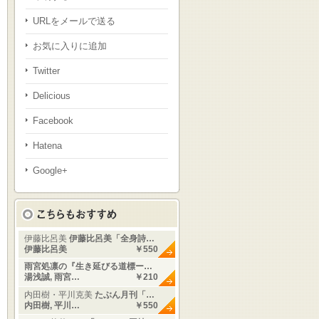
URLをメールで送る
お気に入りに追加
Twitter
Delicious
Facebook
Hatena
Google+
伊藤比呂美
伊藤比呂美「全身詩…
伊藤比呂美
￥550
雨宮処凛の『生き延びる道標ー…
湯浅誠, 雨宮…
￥210
内田樹・平川克美
たぶん月刊「…
内田樹, 平川…
￥550