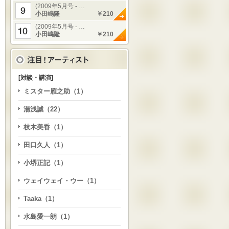
(2009年5月号 - …
小田嶋隆
￥210
(2009年5月号 - …
小田嶋隆
￥210
[対談・講演]
ミスター雁之助（1）
湯浅誠（22）
枝木美香（1）
田口久人（1）
小堺正記（1）
ウェイウェイ・ウー（1）
Taaka（1）
水島愛一朗（1）