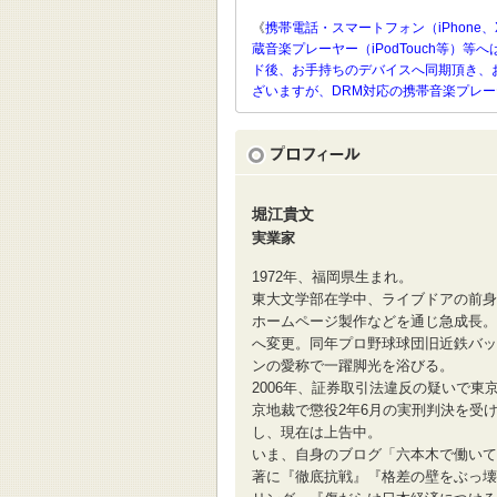
《
携帯電話・スマートフォン（iPhone、
蔵音楽プレーヤー（iPodTouch等
ド後、お手持ちのデバイスへ同期頂き、
ざいますが、DRM対応の携帯音楽プレ
堀江貴文
実業家
1972年、福岡県生まれ。
東大文学部在学中、ライブドアの前身
ホームページ製作などを通じ急成長。
へ変更。同年プロ野球球団旧近鉄バッ
ンの愛称で一躍脚光を浴びる。
2006年、証券取引法違反の疑いで東
京地裁で懲役2年6月の実刑判決を受け
し、現在は上告中。
いま、自身のブログ「六本木で働いて
著に『徹底抗戦』『格差の壁をぶっ壊