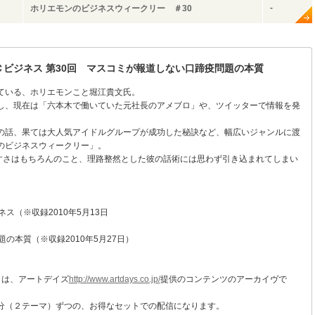
-
ホリエモンのビジネスウィークリー ＃30
Ｃビジネス 第30回 マスコミが報道しない口蹄疫問題の本質
ている、ホリエモンこと堀江貴文氏。
し、現在は「六本木で働いていた元社長のアメブロ」や、ツイッターで情報を発
の話、果ては大人気アイドルグループが成功した秘訣など、幅広いジャンルに渡
のビジネスウィークリー」。
やすさはもちろんのこと、理路整然とした彼の話術には思わず引き込まれてしまい
ス（※収録2010年5月13日
の本質（※収録2010年5月27日）
」は、アートデイズ
http://www.artdays.co.jp/
提供のコンテンツのアーカイヴで
分（２テーマ）ずつの、お得なセットでの配信になります。