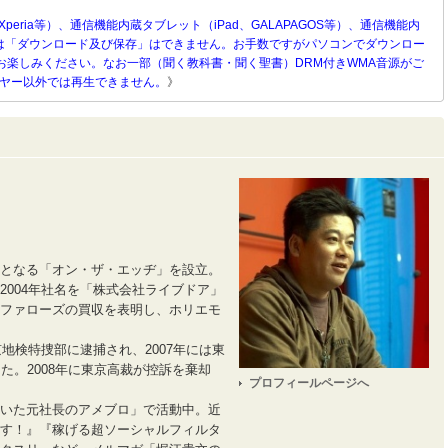
Xperia等）、通信機能内蔵タブレット（iPad、GALAPAGOS等）、通信機能内
）等へは「ダウンロード及び保存」はできません。お手数ですがパソコンでダウンロー
お楽しみください。なお一部（聞く教科書・聞く聖書）DRM付きWMA音源がご
ーヤー以外では再生できません。
》
となる「オン・ザ・エッヂ」を設立。
2004年社名を「株式会社ライブドア」
ファローズの買収を表明し、ホリエモ
京地検特捜部に逮捕され、2007年には東
た。2008年に東京高裁が控訴を棄却
プロフィールページへ
いた元社長のアメブロ」で活動中。近
す！』『稼げる超ソーシャルフィルタ