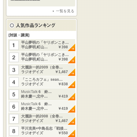
一覧を見る
[対談・講演]
平山夢明の「ヤリボンこき…
平山夢明,町山…
￥398
平山夢明の「ヤリボンこき…
平山夢明,町山…
￥398
大瀧詠一的2009（全巻…
ラジオデイズ
￥1,467
「こころカフェ」seas…
ラジオデイズ
￥838
MusicTalk
6 鈴…
鈴木慶一,北中…
￥419
MusicTalk
6 鈴…
鈴木慶一,北中…
￥419
大瀧詠一的2008（全巻…
ラジオデイズ
￥1,467
平川克美×中島岳志「戦後…
ラジオデイズ
￥550