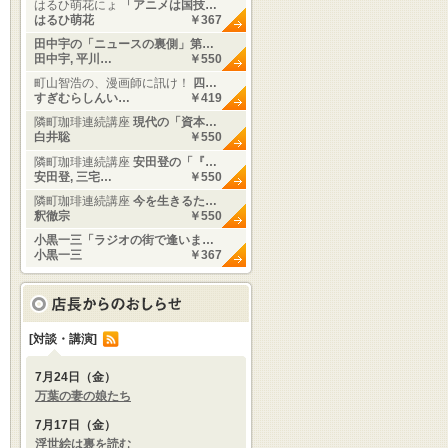
はるひ萌花にょ
「アニメは国技…
はるひ萌花
￥367
田中宇の「ニュースの裏側」第…
田中宇, 平川…
￥550
町山智浩の、漫画師に訊け！
四…
すぎむらしんい…
￥419
隣町珈琲連続講座
現代の「資本…
白井聡
￥550
隣町珈琲連続講座
安田登の「『…
安田登, 三宅…
￥550
隣町珈琲連続講座
今を生きるた…
釈徹宗
￥550
小黒一三「ラジオの街で逢いま…
小黒一三
￥367
[対談・講演]
7月24日（金）
万葉の妻の娘たち
7月17日（金）
浮世絵は裏を読む