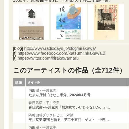
1950年、東京都生まれ。早稲田大学理工学部卒業。
[blog]
http://www.radiodays.jp/blog/hirakawa/
[f]
https://www.facebook.com/katsumi.hirakawa.9
[t]
https://twitter.com/hirakawamaru
このアーティストの作品（全712件）
内田樹・平川克美
たぶん月刊「はなし半分」2024年1月号
春日武彦・平川克美
春日武彦×平川克美「無意味でいいじゃないか。」…
隣町珈琲ブックレビュー対談
平川克美 著者と語る 第二十五回 ゲスト 中島…
内田樹・平川克美