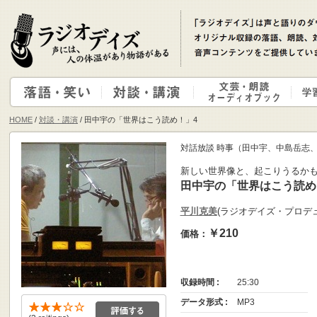
HOME
/
対談・講演
/ 田中宇の「世界はこう読め！」4
対話放談 時事（田中宇、中島岳志
新しい世界像と、起こりうるか
田中宇の「世界はこう読め
平川克美
(ラジオデイズ・プロデ
￥210
価格：
収録時間 :
25:30
データ形式 :
MP3