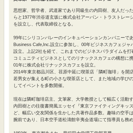
思想家、哲学者、武道家であり同級生の内田樹、友人だっ
らと1977年渋谷道玄坂に株式会社アーバン・トラストレー
を設立し、代表取締役となる。
99年にシリコンバレーのインキュベーションカンパニーで
Business Cafe,Inc.設立に参加し、00年ビジネスカフェジ
設立。上記2社を経て、これまでのビジネスパラダイムを打
コミュニティビジネスとしてのリナックスカフェの構想に
01年に株式会社リナックスカフェを設立。
2014年東京都品川区、荏原中延に喫茶店「隣町珈琲」を開
若男女が集える町の小さな喫茶店として、また地域の学び
してイベントを多数開催。
現在は隣町珈琲店主、文筆家、大学教授として幅広く活動
内田樹との往復書簡風エッセイ『東京ファイティングキッ
ど、幅広い交友関係を生かした共著作品多数。趣味の空手
腕前であり、日本空手道松濤館辛夷会道場にて指導員も務