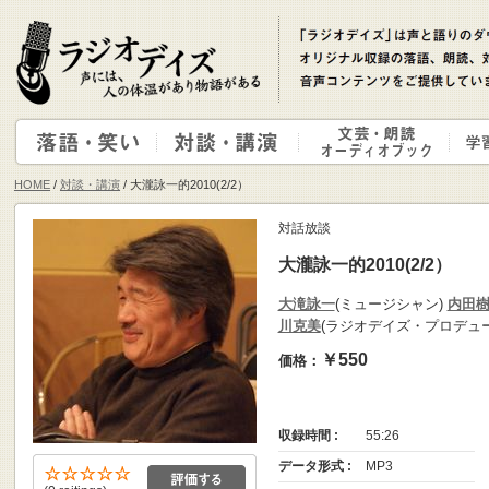
HOME
/
対談・講演
/ 大瀧詠一的2010(2/2）
対話放談
大瀧詠一的2010(2/2）
大滝詠一
(ミュージシャン)
内田
川克美
(ラジオデイズ・プロデュー
￥550
価格：
収録時間 :
55:26
データ形式 :
MP3