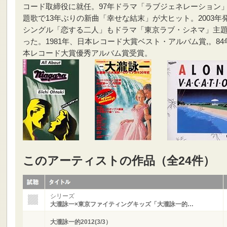
コード取締役に就任。97年ドラマ「ラブジェネレーション
題歌で13年ぶりの新曲「幸せな結末」が大ヒット。2003年
シングル「恋する二人」もドラマ「東京ラブ・シネマ」主
った。1981年、日本レコード大賞ベスト・アルバム賞,。84
本レコード大賞優秀アルバム賞受賞。
このアーティストの作品（全24件）
シリーズ
大瀧詠一×東京ファイティングキッズ「大瀧詠一的…
大瀧詠一的2012(3/3）