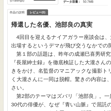
(0 raitings)
データ容量 :
50.7MB
作品の説明
レビュー(0)
帰還した名優、池部良の真実
4回目を迎えるナイアガラー座談会は、
出場するというデマが飛び交うなかでの
第１部の話題は、昨年の成瀬巳喜男研究
『長屋紳士録』を徹底検証した大瀧さん
きをかけ、名監督のマニアックな撮影ト
く大瀧さんに一同は脱帽。驚きの内容は
さい。
第2部のテーマはズバリ「池部良」。一
30代の俳優が、なぜ『青い山脈』で屈託