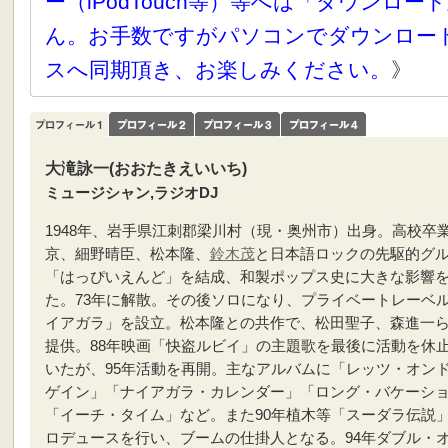
ー（iPodTouch等）等へは「ダウンロ
ん。お手数ですがパソコンでダウンロー
スへ同期頂き、お楽しみください。
》
大滝詠一(おおたきえいいち)
ミュージシャン,ラジオDJ
1948年、岩手県江刺郡梁川村（現・奥州市）出身。高校卒
京、細野晴臣、松本隆、
鈴木茂
と日本語ロックの先駆的グ
「はっぴいえんど」を結成、和製ポップス史に大きな影響
た。73年に解散。その後ソロになり、プライベートレーベ
イアガラ」を設立。松本隆との共作で、松田聖子、森進一
提供。88年映画「快盗ルビイ」の主題歌を最後に活動を休
いたが、95年活動を再開。主なアルバムに「レッツ・オン
ゲイン」「ナイアガラ・カレンダー」「ロング・バケーシ
「イーチ・タイム」など。また90年植木等「スーダラ伝説
ロデュースを行い、ブームの仕掛人となる。94年ダブル・