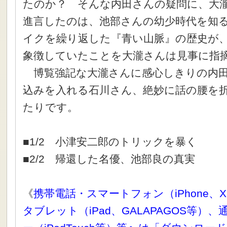
たのか？ そんな内田さんの疑問に、大
進言したのは、池部さんの幼少時代を知
イクを繰り返した『青い山脈』の歴史が
象徴していたことを大瀧さんは見事に指
博覧強記な大瀧さんに感心しきりの内田
込みを入れる石川さん、絶妙に話の腰を
たりです。
■1/2 小津安二郎のトリックを暴く
■2/2 帰還した名優、池部良の真実
《
携帯電話・スマートフォン（iPhone、X
タブレット（iPad、GALAPAGOS等）