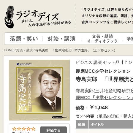
HOME
/
対談・講演
/ 寺島実郎 「世界潮流と日本の進路」（上下巻セット）
ビジネス 講演 セット品【全ジ
慶應MCC夕学セレクション
寺島実郎 「世界潮流
寺島実郎
(三井物産戦略研究
應MCC『夕学セレクション
￥1,048
価格：
（単品の詳細・購入