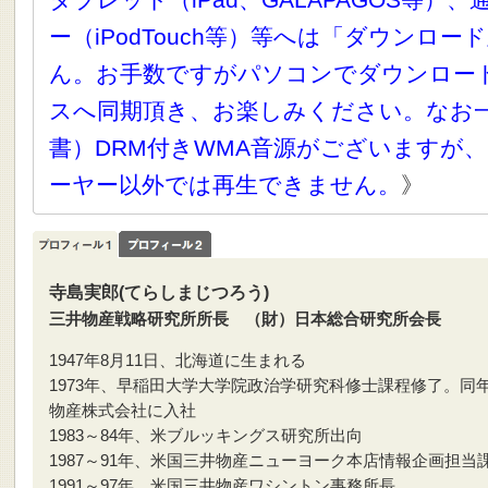
タブレット（iPad、GALAPAGOS等）
ー（iPodTouch等）等へは「ダウンロ
ん。お手数ですがパソコンでダウンロー
スへ同期頂き、お楽しみください。なお
書）DRM付きWMA音源がございますが、
ーヤー以外では再生できません。
》
寺島実郎(てらしまじつろう)
三井物産戦略研究所所長 （財）日本総合研究所会長
1947年8月11日、北海道に生まれる
1973年、早稲田大学大学院政治学研究科修士課程修了。同
物産株式会社に入社
1983～84年、米ブルッキングス研究所出向
1987～91年、米国三井物産ニューヨーク本店情報企画担当
1991～97年、米国三井物産ワシントン事務所長