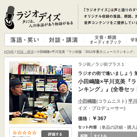
HOME
/
対談・講演
/ 小田嶋隆×平川克美『ラジ街版「2011年重大ニュースランキング」
ラジ街／ラジ街プラス１
ラジオの街で逢いましょう 第
小田嶋隆×平川克美『ラ
ンキング」』(全巻セッ
小田嶋隆
(コラムニスト)
平
イズ・プロデューサー)
￥367
価格：
（単品の詳細・購入