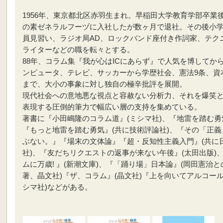
1956年、東京都北区赤羽生まれ。早稲田大学教育学部卒業
の素ゼネラルフーヅに入社したが数ヶ月で退社。その後小
員見習い、ラジオ局AD、ロックバンド座付き作詞家、テク
ライターなどの職を転々とする。
88年、コラム集『我が心はICにあらず』で人気を博してか
ンピュータ、テレビ、サッカーから学歴社会、憲法9条、資
まで、大小の事象に対し独自の極辛批評を展開。
現代社会への意地悪な視点と容赦ない分析力、それを爆笑
表現する圧倒的筆力で幅広い層の支持を集めている。
著書に『小田嶋隆のコラム道』(ミシマ社)、『地雷を踏む勇
『もっと地雷を踏む勇気』(共に技術評論社)、『その「正義
ぶない。』『場末の文体論』『超・反知性主義入門』(共に日
社)、『友だちリクエストの返事が来ない午後』(太田出版)
ムに万歳! 』(新潮文庫)、『「踊り場」日本論』(岡田憲治と
著、晶文社)『ザ、コラム』(晶文社)『上を向いてアルコール
シマ社)などがある。