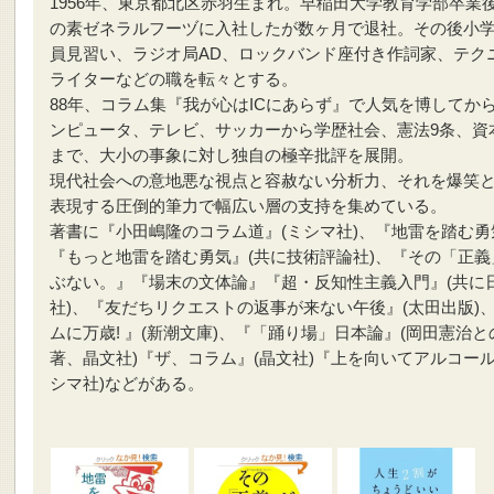
1956年、東京都北区赤羽生まれ。早稲田大学教育学部卒業
の素ゼネラルフーヅに入社したが数ヶ月で退社。その後小
員見習い、ラジオ局AD、ロックバンド座付き作詞家、テク
ライターなどの職を転々とする。
88年、コラム集『我が心はICにあらず』で人気を博してか
ンピュータ、テレビ、サッカーから学歴社会、憲法9条、資
まで、大小の事象に対し独自の極辛批評を展開。
現代社会への意地悪な視点と容赦ない分析力、それを爆笑
表現する圧倒的筆力で幅広い層の支持を集めている。
著書に『小田嶋隆のコラム道』(ミシマ社)、『地雷を踏む勇
『もっと地雷を踏む勇気』(共に技術評論社)、『その「正義
ぶない。』『場末の文体論』『超・反知性主義入門』(共に日
社)、『友だちリクエストの返事が来ない午後』(太田出版)
ムに万歳! 』(新潮文庫)、『「踊り場」日本論』(岡田憲治と
著、晶文社)『ザ、コラム』(晶文社)『上を向いてアルコール
シマ社)などがある。