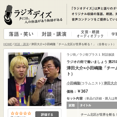
HOME
/
対談・講演
/ 津田大介×小田嶋隆「チーム北区が世界を斬る！」（全巻セット）
ラジ街／ラジ街プラス１ 対話放談
ラジオの街で逢いましょう 第25
津田大介×小田嶋隆「チー
ト）
小田嶋隆
(コラムニスト)
津田大
￥367
価格：
（単品の詳細・購入は
チーム北区が世界を斬る